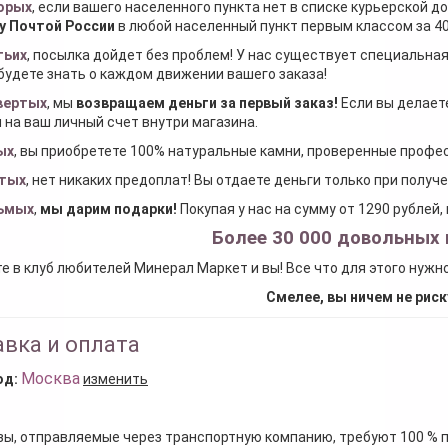
орых
, если вашего населенного пункта нет в списке курьерской 
у Почтой России
в любой населенный пункт первым классом за 40
тьих
, посылка дойдет без проблем! У нас существует специальна
будете знать о каждом движении вашего заказа!
вертых
, мы
возвращаем деньги за первый заказ
!
Если вы делаете
 на ваш личный счет внутри магазина.
ых
, вы приобретете 100% натуральные камни, проверенные проф
тых
, нет никаких предоплат! Вы отдаете деньги только при получ
ьмых
,
мы дарим подарки
!
Покупая у нас на сумму от 1290 рублей
Более 30 000 довольных 
е в клуб любителей Минерал Маркет и вы! Все что для этого нужн
Смелее, вы ничем не риск
вка и оплата
Москва
од:
изменить
зы, отправляемые через транспортную компанию, требуют 100 % 