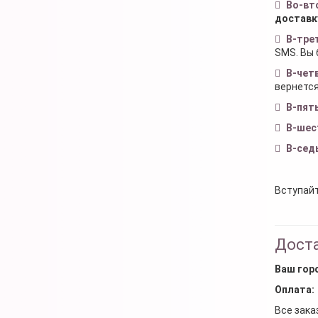
Во-вт
доставк
В-тре
SMS. Вы 
В-чет
вернется
В-пят
В-шес
В-сед
Вступайт
Доста
Ваш гор
Оплата:
Все зака