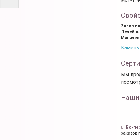
Свой
Знак зо
Лечебны
Магичес
Камень 
Серт
Мы прод
посмот
Наши
Во-пе
заказов 