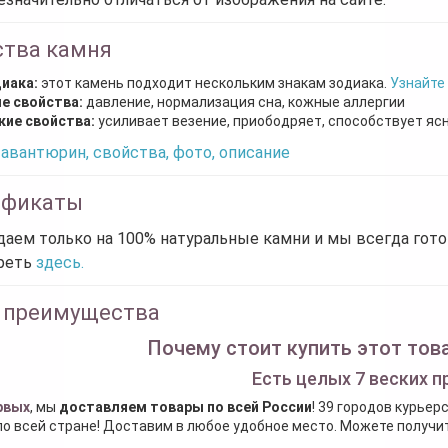
ства камня
диака:
этот камень подходит нескольким знакам зодиака.
Узнайте
е свойства:
давление, нормализация сна, кожные аллергии
кие свойства:
усиливает везение, приободряет, способствует яс
авантюрин, свойства, фото, описание
ификаты
аем только на 100% натуральные камни и мы всегда гот
реть
здесь.
 преимущества
Почему стоит купить этот това
Есть целых 7 веских п
рвых
, мы
доставляем товары по всей России
! 39 городов курьер
по всей стране! Доставим в любое удобное место. Можете получить