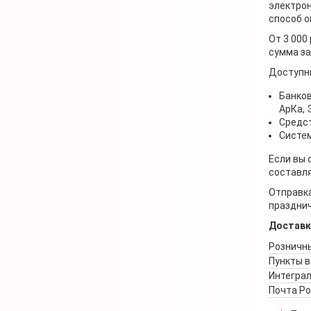
электрон
способ о
От 3 000
сумма за
Доступн
Банков
АрКа,
Средст
Систем
Если вы 
составля
Отправка
празднич
Доставк
Розничны
Пункты 
Интеграл
Почта Р