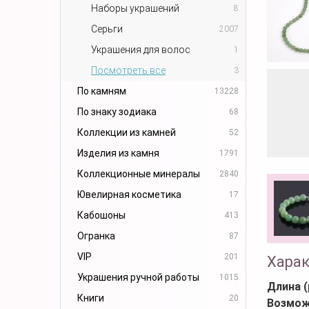
Наборы украшений
8
Серьги
2007
Украшения для волос
1
Посмотреть все
3
По камням
13228
По знаку зодиака
68
Коллекции из камней
52
Изделия из камня
1791
Коллекционные минералы
2840
Ювелирная косметика
17
Кабошоны
413
Огранка
87
VIP
201
Хара
Украшения ручной работы
1015
Длина (
Книги
20
Возмож