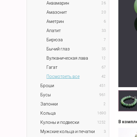
Аквамарин
26
Амазонит
20
Аметрин
6
Апатит
33
Бирюза
7
Бычий глаз
35
Вулканическая лава
12
Гагат
67
Посмотреть все
42
Броши
451
Бусы
961
Запонки
2
Кольца
1690
В компл
Кулоны и подвески
1252
Мужские кольца и печатки
3