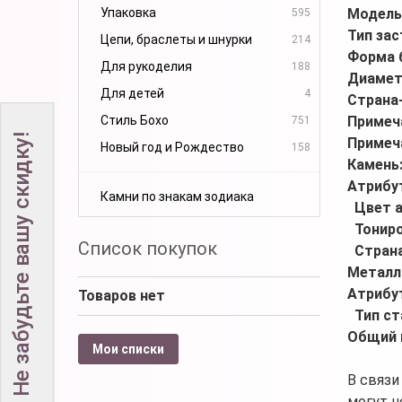
Упаковка
Модель
595
Тип за
Цепи, браслеты и шнурки
214
Форма 
Для рукоделия
188
Диамет
Для детей
4
Страна
Стиль Бохо
Примеч
751
Не забудьте вашу скидку!
Примеч
Новый год и Рождество
158
Камень
Атрибу
Камни по знакам зодиака
Цвет 
Тонир
Список покупок
Стран
Металл
Атрибу
Товаров нет
Тип ст
Общий 
Мои списки
В связи
могут н