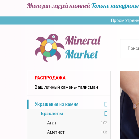
Магазин-музей камней
Только натураль
Просмотренн
РАСПРОДАЖА
Ваш личный камень-талисман
Украшения из камня
Браслеты
Агат
102
Аметист
108