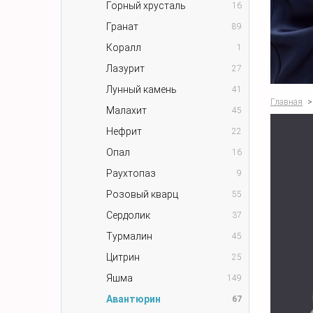
Горный хрусталь
16
Гранат
89
Коралл
1
Лазурит
27
Лунный камень
41
Главная
>
Малахит
45
Нефрит
22
Опал
16
Раухтопаз
9
Розовый кварц
55
Сердолик
37
Турмалин
45
Цитрин
25
Яшма
149
Авантюрин
67