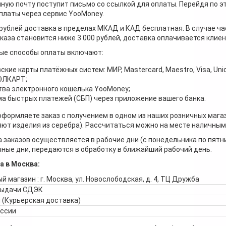
ную почту поступит письмо со ссылкой для оплаты. Перейдя по э
платы через сервис YooMoney.
 рублей доставка в пределах МКАД и КАД бесплатная. В случае ча
каза становится ниже 3 000 рублей, доставка оплачивается клие
ые способы оплаты включают:
ские карты платёжных систем: МИР, Mastercard, Maestro, Visa, Unio
 ЭЛКАРТ;
ва электронного кошелька YooMoney;
а быстрых платежей (СБП) через приложение вашего банка.
оформляете заказ с получением в одном из наших розничных мага
ют изделия из серебра). Рассчитаться можно на месте наличными
 заказов осуществляется в рабочие дни (с понедельника по пятн
ные дни, передаются в обработку в ближайший рабочий день.
а в Москва:
й магазин : г. Москва, ул. Новослободская, д. 4, ТЦ Дружба
выдачи СДЭК
 (Курьерская доставка)
оссии