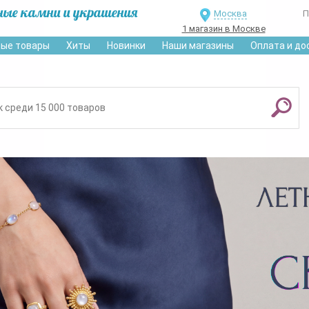
ные камни и украшения
Москва
П
1 магазин в Москве
ые товары
Хиты
Новинки
Наши магазины
Оплата и до