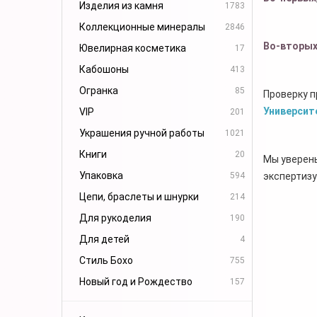
Изделия из камня
1783
Коллекционные минералы
2846
Во-вторы
Ювелирная косметика
17
Кабошоны
413
Огранка
85
Проверку 
Университ
VIP
201
Украшения ручной работы
1021
Книги
20
Мы уверены
Упаковка
594
экспертизу
Цепи, браслеты и шнурки
214
Для рукоделия
190
Для детей
4
Стиль Бохо
755
Новый год и Рождество
157