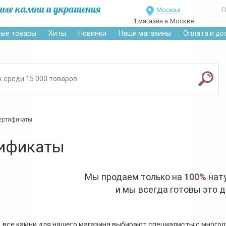
ные камни и украшения
Москва
П
1 магазин в Москве
ые товары
Хиты
Новинки
Наши магазины
Оплата и до
ертификаты
ификаты
Мы продаем только на
100%
нат
и мы всегда готовы это д
, все камни для нашего магазина выбирают специалисты с много