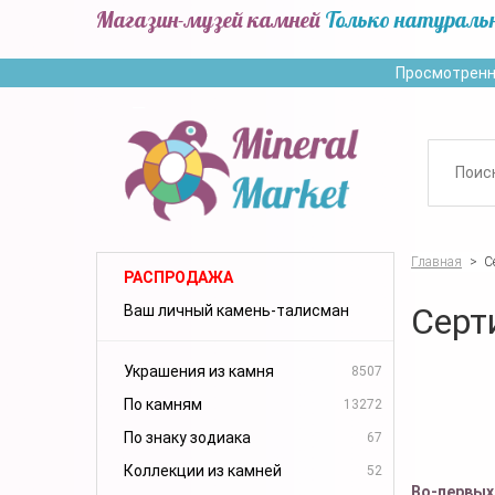
Магазин-музей камней
Только натураль
Просмотренн
Главная
>
С
РАСПРОДАЖА
Серт
Ваш личный камень-талисман
Украшения из камня
8507
По камням
13272
По знаку зодиака
67
Коллекции из камней
52
Во-первых