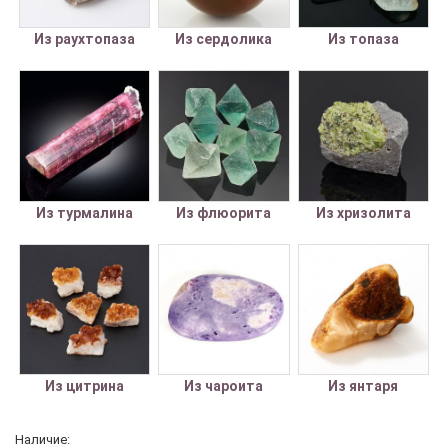
Из раухтопаза
Из сердолика
Из топаза
Из турмалина
Из флюорита
Из хризолита
Из цитрина
Из чароита
Из янтаря
Наличие: