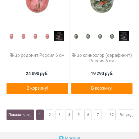
Яйцо родонит Россия 6 см
Яйцо клинохлор (серафинит)
Россия 6 см
24 090 руб.
19 290 руб.
В корзину!
В корзину!
...
Показать еще
1
2
3
4
5
6
7
62
Вперед
Москва