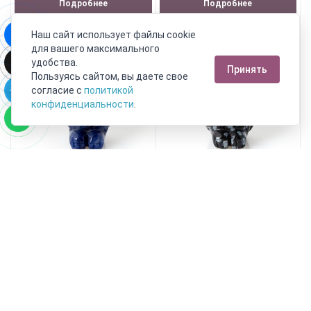
Подробнее
Подробнее
Наш сайт использует файлы cookie
для вашего максимального
удобства.
Принять
Пользуясь сайтом, вы даете свое
согласие с
политикой
конфиденциальности
.
Сова содалит Бразилия 3,5-
Сова обсидиан снежный
4 см
США 3,5-4 см
6 890 руб.
6 590 руб.
3 789 руб.
В корзину!
Подробнее