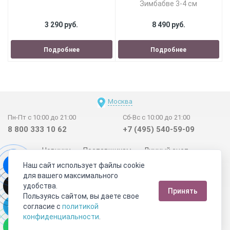
Зимбабве 3-4 см
3 290 руб.
8 490 руб.
Подробнее
Подробнее
Москва
Пн-Пт с 10:00 до 21:00
Сб-Вс с 10:00 до 21:00
8 800 333 10 62
+7 (495) 540-59-09
Новинки
Поставщикам
Личный счет
Наш сайт использует файлы cookie
Договор-оферта
О нас
Наши магазины
для вашего максимального
Отзывы покупателей
Сертификаты
Статьи
удобства.
Принять
Обратная связь
Видео о камнях
СОУТ
Телеграм
Пользуясь сайтом, вы даете свое
согласие с
политикой
Max
ВКонтакте
конфиденциальности
.