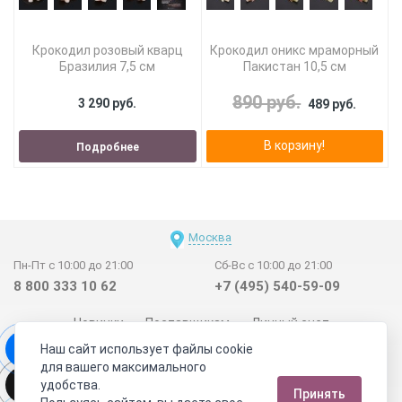
Крокодил розовый кварц
Крокодил оникс мраморный
Бразилия 7,5 см
Пакистан 10,5 см
890 руб.
3 290 руб.
489 руб.
В корзину!
Подробнее
Москва
Пн-Пт с 10:00 до 21:00
Сб-Вс с 10:00 до 21:00
8 800 333 10 62
+7 (495) 540-59-09
Новинки
Поставщикам
Личный счет
Наш сайт использует файлы cookie
Договор-оферта
О нас
Наши магазины
для вашего максимального
Отзывы покупателей
Сертификаты
Статьи
удобства.
Принять
Обратная связь
Видео о камнях
СОУТ
Телеграм