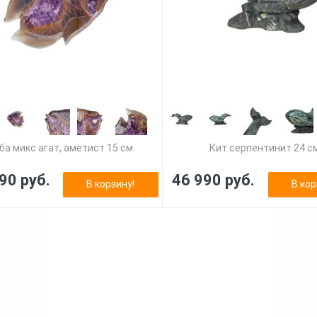
ба микс агат, аметист 15 см
Кит серпентинит 24 с
90 руб.
46 990 руб.
В корзину!
В кор