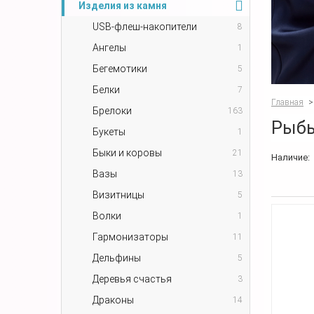
Изделия из камня
USB-флеш-накопители
8
Ангелы
1
Бегемотики
5
Белки
7
Главная
>
Брелоки
163
Рыбы
Букеты
1
Быки и коровы
21
Наличие:
Вазы
13
Визитницы
5
Волки
1
Гармонизаторы
11
Дельфины
5
Деревья счастья
3
Драконы
14