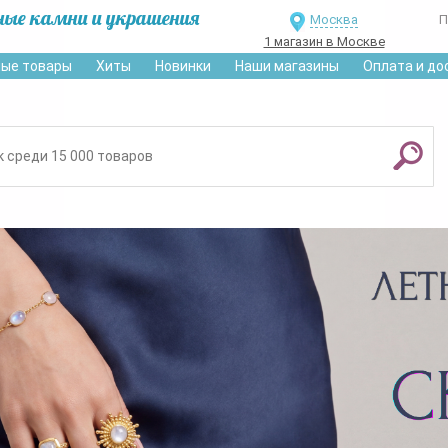
ные камни и украшения
Москва
П
1 магазин в Москве
ые товары
Хиты
Новинки
Наши магазины
Оплата и до