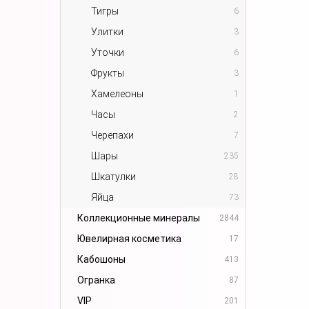
Тигры
6
Улитки
3
Уточки
6
Фрукты
3
Хамелеоны
1
Часы
2
Черепахи
7
Шары
235
Шкатулки
28
Яйца
73
Коллекционные минералы
2844
Ювелирная косметика
17
Кабошоны
413
Огранка
87
VIP
201