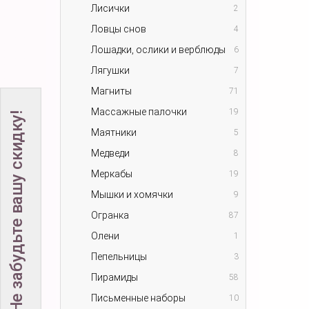
Лисички
2
Ловцы снов
4
Лошадки, ослики и верблюды
6
Лягушки
7
Магниты
71
Массажные палочки
19
Не забудьте вашу скидку!
Маятники
5
Медведи
8
Меркабы
19
Мышки и хомячки
9
Огранка
87
Олени
1
Пепельницы
3
Пирамиды
58
Письменные наборы
10