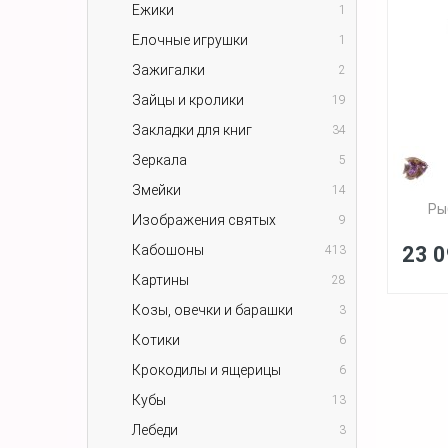
Ежики
1
Елочные игрушки
1
Зажигалки
2
Зайцы и кролики
19
Закладки для книг
34
Зеркала
5
Змейки
14
Ры
Изображения святых
9
Кабошоны
23 0
413
Картины
28
Козы, овечки и барашки
3
Котики
6
Крокодилы и ящерицы
6
Кубы
13
Лебеди
3