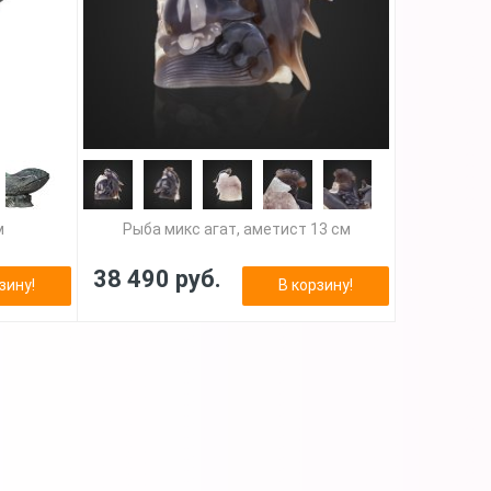
м
Рыба микс агат, аметист 13 см
38 490 руб.
зину!
В корзину!