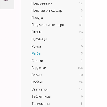
Подсвечники
12
Подставки под шар
3
Посуда
11
Предметы интерьера
51
Птицы
23
Пуговицы
9
Ручки
6
Рыбы
3
Свинки
1
Сердечки
106
Слоны
10
Собаки
24
Статуэтки
12
Таблетницы
6
Талисманы
8