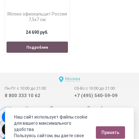
Яблоко офиокальцит Россия
7,5х7 см
24 690 руб.
Подробнее
Москва
Пн-Пт с 10:00 до 21:00
Сб-Вс с 10:00 до 21:00
8 800 333 10 62
+7 (495) 540-59-09
Новинки
Поставщикам
Личный счет
Наш сайт использует файлы cookie
Договор-оферта
О нас
Наши магазины
для вашего максимального
Отзывы покупателей
Сертификаты
Статьи
удобства.
Принять
Обратная связь
Видео о камнях
СОУТ
Телеграм
Пользуясь сайтом, вы даете свое