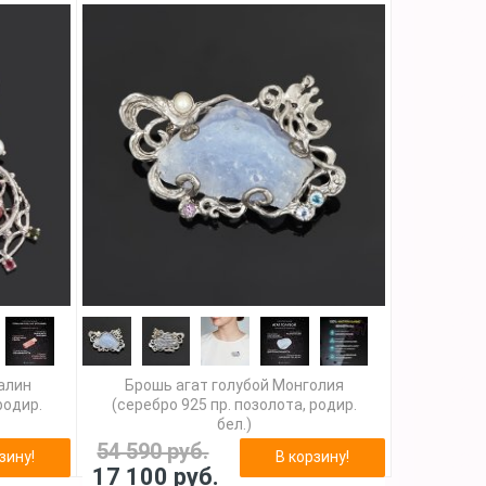
алин
Брошь агат голубой Монголия
родир.
(серебро 925 пр. позолота, родир.
бел.)
54 590 руб.
зину!
В корзину!
17 100 руб.