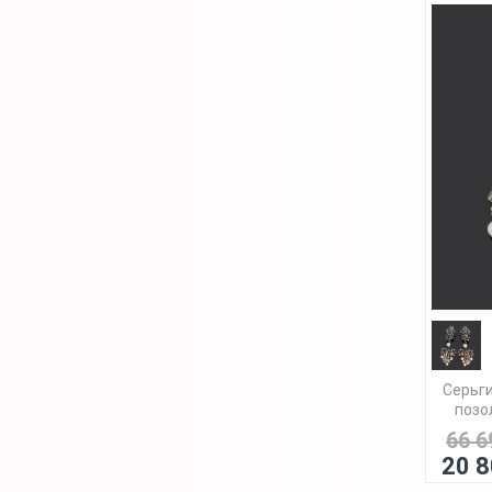
Серьги
позол
66 6
20 8