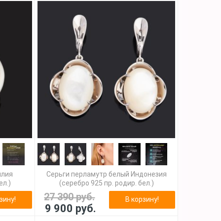
илия
Серьги перламутр белый Индонезия
ел.)
(серебро 925 пр. родир. бел.)
27 390 руб.
зину!
В корзину!
9 900 руб.