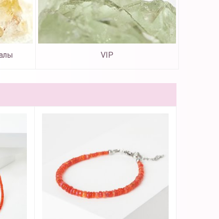
алы
VIP