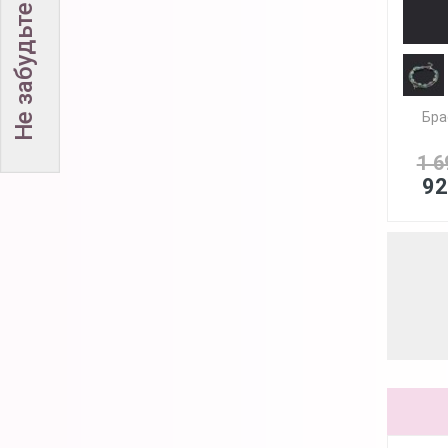
Бра
1 6
92