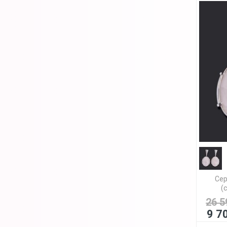
Сер
(
26 5
9 7