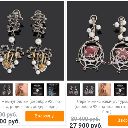
 жемчуг белый (серебро 925 пр.
Серьги микс жемчуг, турм
ота, родир. бел., родир. черн.)
(серебро 925 пр. позолота, 
бел.)
90 руб.
В корзину!
89 490 руб.
00 руб.
В кор
27 900 руб.