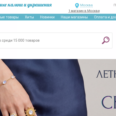
ные камни и украшения
Москва
П
1 магазин в Москве
ые товары
Хиты
Новинки
Наши магазины
Оплата и до