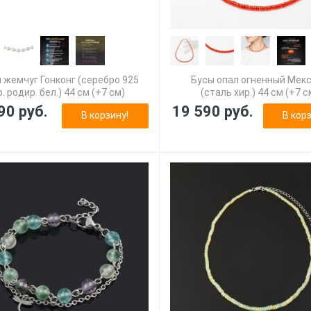
 жемчуг Гонконг (серебро 925
Бусы опал огненный Мек
р. родир. бел.) 44 см (+7 см)
(сталь хир.) 44 см (+7 с
90 руб.
19 590 руб.
В корзину!
В корз