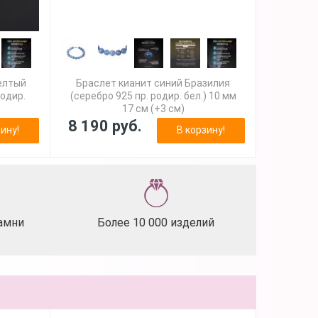
елтый
Браслет кианит синий Бразилия
родир.
(серебро 925 пр. родир. бел.) 10 мм
17 см (+3 см)
8 190 руб.
ину!
В корзину!
амни
Более 10 000 изделий