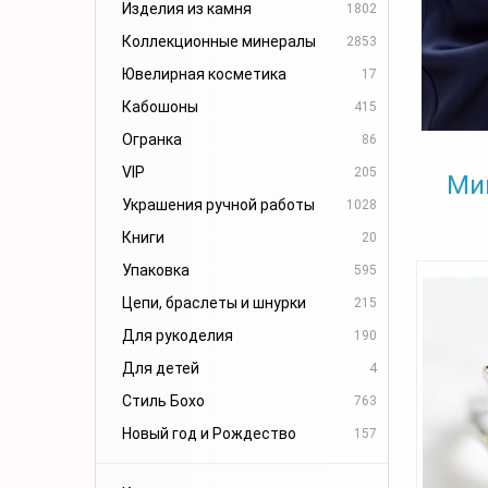
Изделия из камня
1802
Коллекционные минералы
2853
Ювелирная косметика
17
Кабошоны
415
Огранка
86
VIP
205
Ми
Украшения ручной работы
1028
Книги
20
Упаковка
595
Цепи, браслеты и шнурки
215
Для рукоделия
190
Для детей
4
Стиль Бохо
763
Новый год и Рождество
157