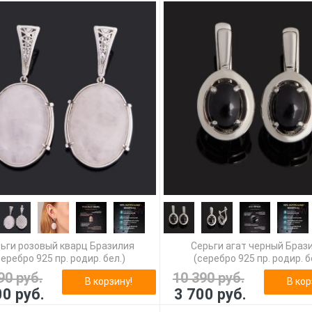
ьги розовый кварц Бразилия
Серьги агат черный Браз
серебро 925 пр. родир. бел.)
(серебро 925 пр. родир. б
90 руб.
10 390 руб.
В корзину!
В кор
00 руб.
3 700 руб.