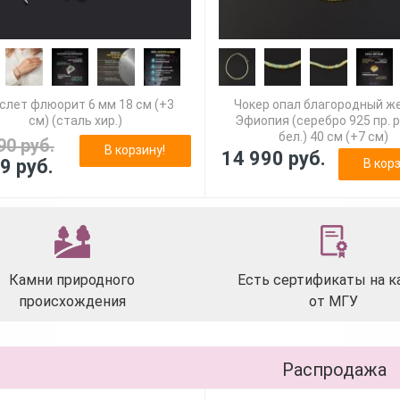
слет флюорит 6 мм 18 см (+3
Чокер опал благородный ж
см) (сталь хир.)
Эфиопия (серебро 925 пр. 
бел.) 40 см (+7 см)
90 руб.
В корзину!
14 990 руб.
9 руб.
В корз
Камни природного
Есть сертификаты на к
происхождения
от МГУ
Распродажа