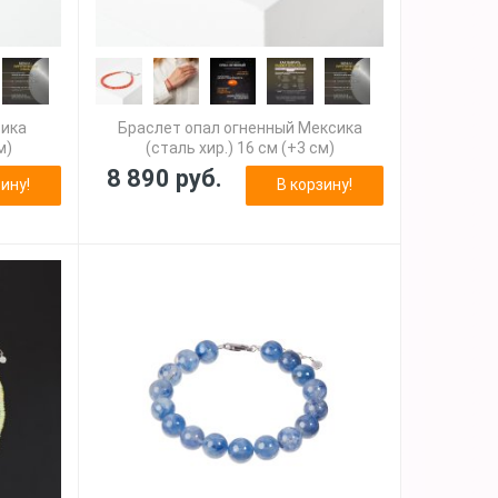
сика
Браслет опал огненный Мексика
м)
(сталь хир.) 16 см (+3 см)
8 890 руб.
ину!
В корзину!