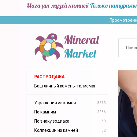
Магазин-музей камней
Только натураль
Просмотренн
РАСПРОДАЖА
Ваш личный камень-талисман
Украшения из камня
8575
По камням
13366
По знаку зодиака
68
Коллекции из камней
52