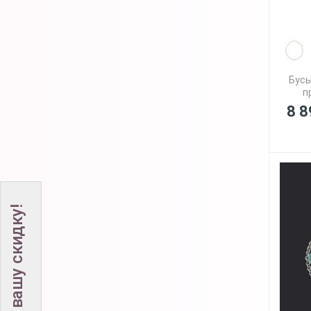
Бусы
п
8 8
Не забудьте вашу скидку!