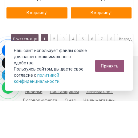
В корзину!
В корзину!
Показать еще
1
2
3
4
5
6
7
8
Вперед
Наш сайт использует файлы cookie
для вашего максимального
Москва
удобства.
Принять
Пользуясь сайтом, вы даете свое
Пн-Пт с 10:00 до 21:00
Сб-Вс с 10:00 до 21:00
согласие с
политикой
8 800 333 10 62
+7 (495) 540-59-09
конфиденциальности
.
Новинки
Поставщикам
Личный счет
Договор-оферта
О нас
Наши магазины
Отзывы покупателей
Сертификаты
Статьи
Обратная связь
Видео о камнях
СОУТ
Телеграм
Max
ВКонтакте