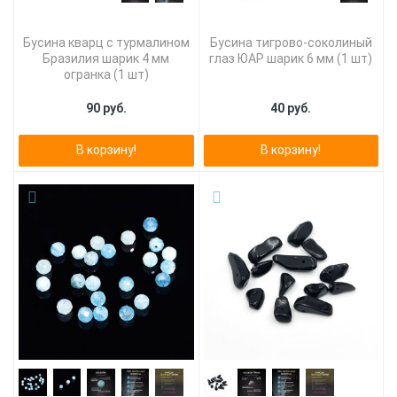
Бусина кварц с турмалином
Бусина тигрово-соколиный
Бразилия шарик 4 мм
глаз ЮАР шарик 6 мм (1 шт)
огранка (1 шт)
90 руб.
40 руб.
В корзину!
В корзину!