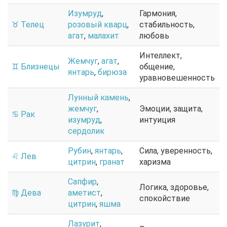
Изумруд
,
Гармония,
♉ Телец
розовый кварц
,
стабильность,
агат
,
малахит
любовь
Интеллект,
Жемчуг
,
агат
,
♊ Близнецы
общение,
янтарь
,
бирюза
уравновешенность
Лунный камень
,
жемчуг
,
Эмоции, защита,
♋ Рак
изумруд
,
интуиция
сердолик
Рубин
,
янтарь
,
Сила, уверенность,
♌ Лев
цитрин
,
гранат
харизма
Сапфир
,
Логика, здоровье,
♍ Дева
аметист
,
спокойствие
цитрин
,
яшма
Лазурит
,