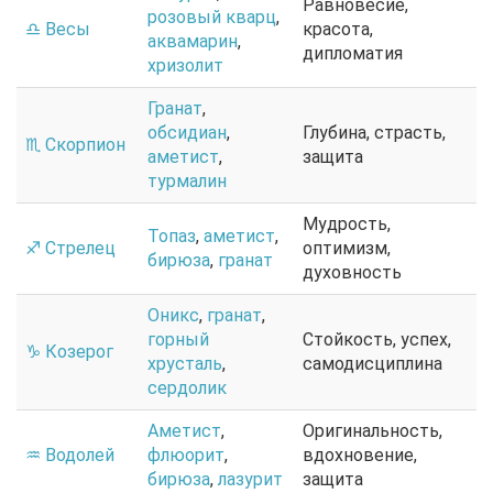
Равновесие,
розовый кварц
,
♎ Весы
красота,
аквамарин
,
дипломатия
хризолит
Гранат
,
обсидиан
,
Глубина, страсть,
♏ Скорпион
аметист
,
защита
турмалин
Мудрость,
Топаз
,
аметист
,
♐ Стрелец
оптимизм,
бирюза
,
гранат
духовность
Оникс
,
гранат
,
горный
Стойкость, успех,
♑ Козерог
хрусталь
,
самодисциплина
сердолик
Аметист
,
Оригинальность,
♒ Водолей
флюорит
,
вдохновение,
бирюза
,
лазурит
защита