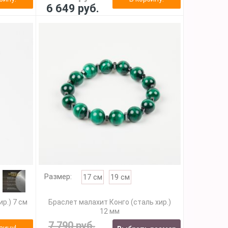
6 649 руб.
Размер:
17 см
19 см
р.) 7 см
Браслет малахит Конго (сталь хир.)
12 мм
7 790 руб.
зину!