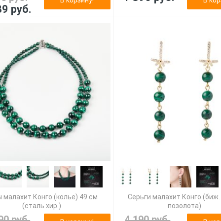
89 руб.
 малахит Конго (колье) 49 см
Серьги малахит Конго (биж.
(сталь хир.)
позолота)
90 руб.
4 190 руб.