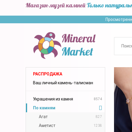
Магазин-музей камней
Только натураль
Просмотренн
РАСПРОДАЖА
Ваш личный камень-талисман
Украшения из камня
8574
По камням
Агат
827
Аметист
1238