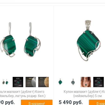
рьги малахит (дублет) Конго
Кулон малахит (дублет) К
йзильбер, латунь родир. бел.)
(нейзильбер) 5 см
90 руб.
5 490 руб.
В корзину!
В кор