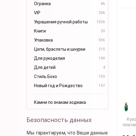
Огранка
86
VIP
206
Украшения ручной работы
1026
Книги
20
Упаковка
596
Цепи, браслеты и шнурки
215
Для рукоделия
190
Для детей
4
Стиль Бохо
759
Новый год и Рождество
157
Камни по знакам зодиака
Безопасность данных
Куло
платин
Мы гарантируем, что Ваши данные