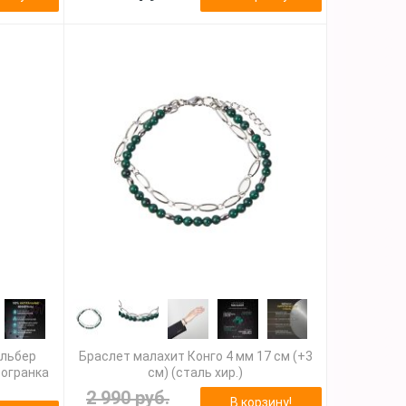
ильбер
Браслет малахит Конго 4 мм 17 см (+3
 огранка
см) (сталь хир.)
2 990 руб.
В корзину!