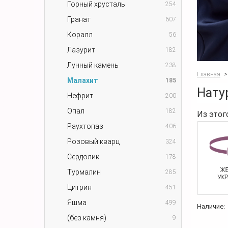
Горный хрусталь
254
Гранат
607
Коралл
56
Лазурит
182
Лунный камень
238
Главная
>
Малахит
185
Нату
Нефрит
200
Опал
182
Из этог
Раухтопаз
406
Розовый кварц
324
Сердолик
178
Турмалин
285
Цитрин
451
Яшма
499
Наличие:
(без камня)
9