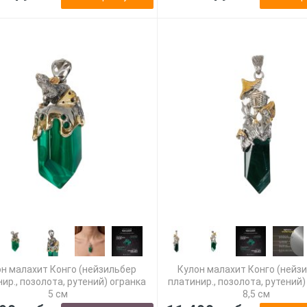
н малахит Конго (нейзильбер
Кулон малахит Конго (нейз
ир., позолота, рутений) огранка
платинир., позолота, рутений)
5 см
8,5 см