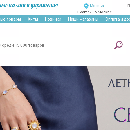
ные камни и украшения
Москва
П
1 магазин в Москве
ые товары
Хиты
Новинки
Наши магазины
Оплата и до