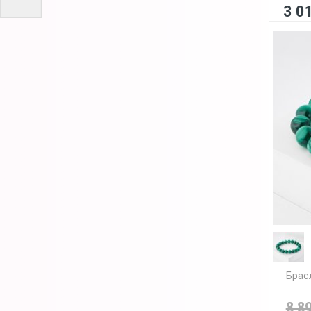
3 0
Брас
8 8