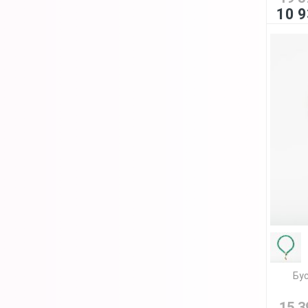
10 9
Бус
15 3