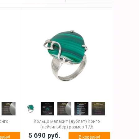
онго
Кольцо малахит (дублет) Конго
(нейзильбер) размер 17,5
5 690 руб.
зину!
В корзину!