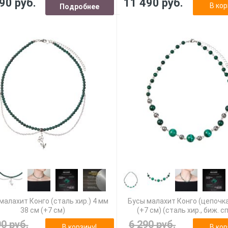
90 руб.
11 490 руб.
В кор
Подробнее
малахит Конго (сталь хир.) 4 мм
Бусы малахит Конго (цепочка
38 см (+7 см)
(+7 см) (сталь хир., биж. с
90 руб.
6 290 руб.
В корзину!
В кор