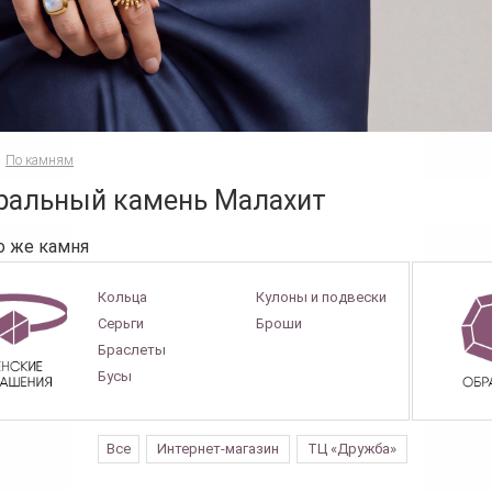
По камням
ральный камень Малахит
о же камня
Кольца
Кулоны и подвески
Серьги
Броши
Браслеты
Бусы
Все
Интернет-магазин
ТЦ «Дружба»