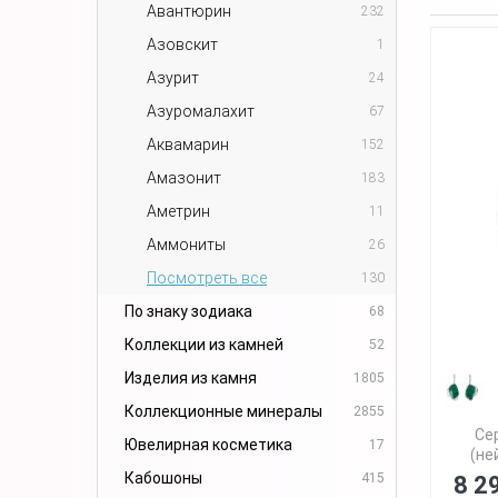
Авантюрин
232
Азовскит
1
Азурит
24
Азуромалахит
67
Аквамарин
152
Амазонит
183
Аметрин
11
Аммониты
26
Посмотреть все
130
По знаку зодиака
68
Коллекции из камней
52
Изделия из камня
1805
Коллекционные минералы
2855
Се
Ювелирная косметика
17
(не
Кабошоны
415
8 2