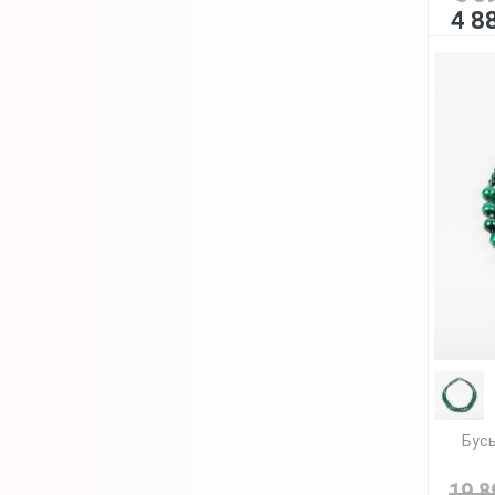
4 8
Бусы
19 8