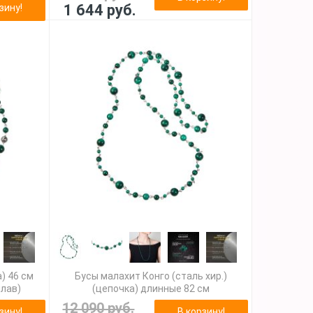
1 644 руб.
зину!
) 46 см
Бусы малахит Конго (сталь хир.)
плав)
(цепочка) длинные 82 см
12 090 руб.
зину!
В корзину!