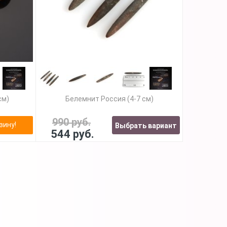
см)
Белемнит Россия (4-7 см)
990 руб.
зину!
Выбрать вариант
544 руб.