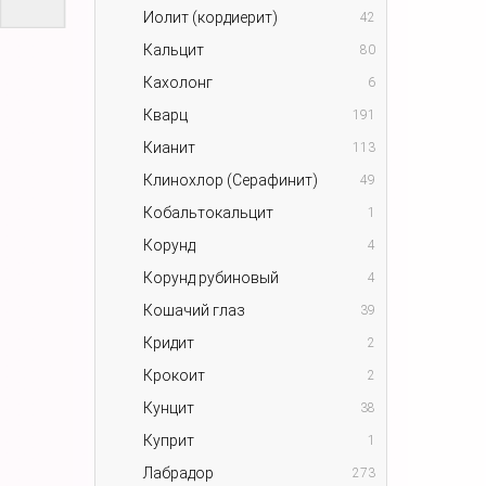
Иолит (кордиерит)
42
Кальцит
80
Кахолонг
6
Кварц
191
Кианит
113
Клинохлор (Серафинит)
49
Кобальтокальцит
1
Корунд
4
Корунд рубиновый
4
Кошачий глаз
39
Кридит
2
Крокоит
2
Кунцит
38
Куприт
1
Лабрадор
273