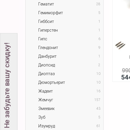
Гематит
28
Гемиморфит
5
Гиббсит
1
Гиперстен
1
Гипс
6
Не забудьте вашу скидку!
Глендонит
9
Данбурит
1
Диопсид
2
99
Диоптаз
10
54
Дюмортьерит
10
Жадеит
16
Жемчуг
157
Змеевик
43
Зуб
5
Изумруд
61