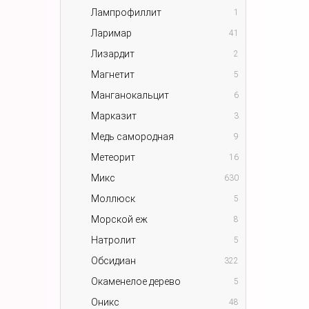
Лампрофиллит
1
Ларимар
41
Лизардит
2
Магнетит
5
Манганокальцит
6
Марказит
3
Медь самородная
9
Метеорит
16
Микс
630
Моллюск
5
Морской еж
8
Натролит
5
Обсидиан
322
Окаменелое дерево
5
Оникс
48