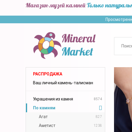
Магазин-музей камней
Только натураль
Просмотренн
РАСПРОДАЖА
Ваш личный камень-талисман
Украшения из камня
8574
По камням
Агат
827
Аметист
1238