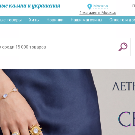
ные камни и украшения
Москва
П
1 магазин в Москве
ые товары
Хиты
Новинки
Наши магазины
Оплата и до