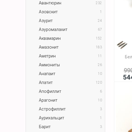
Авантюрин
232
Азовскит
1
Азурит
24
Азуромалахит
67
Аквамарин
152
Амазонит
183
Аметрин
11
Бел
Аммониты
26
99
Анапаит
10
54
Апатит
120
Апофиллит
6
Арагонит
10
Астрофиллит
3
Аурихальцит
1
Барит
3