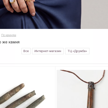
По камням
о же камня
Все
Интернет-магазин
ТЦ «Дружба»