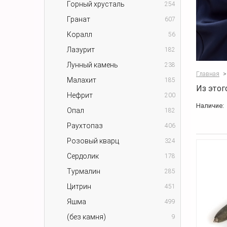
Горный хрусталь
254
Гранат
607
Коралл
56
Лазурит
182
Лунный камень
238
Главная
>
Малахит
185
Из этог
Нефрит
200
Наличие:
Опал
182
Раухтопаз
406
Розовый кварц
324
Сердолик
178
Турмалин
285
Цитрин
451
Яшма
499
(без камня)
9