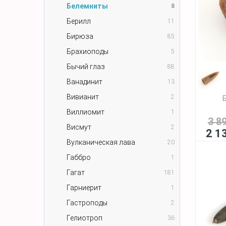
Белемниты
8
Берилл
11
Бирюза
85
Брахиоподы
5
Бычий глаз
88
Ванадинит
13
Вивианит
2
Виллиомит
1
3 8
Висмут
2
2 1
Вулканическая лава
20
Габбро
1
Гагат
181
Гарниерит
1
Гастроподы
2
Гелиотроп
36