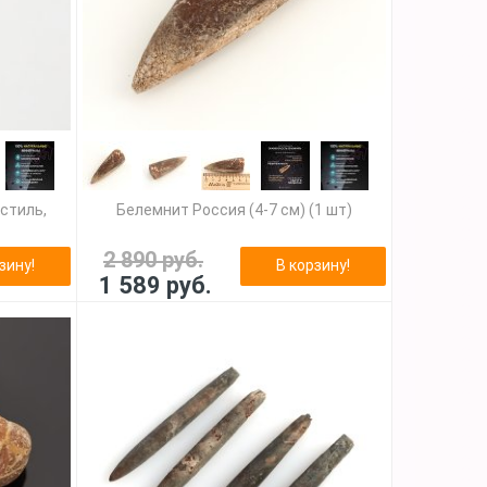
стиль,
Белемнит Россия (4-7 см) (1 шт)
2 890 руб.
зину!
В корзину!
1 589 руб.