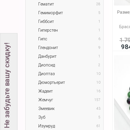
Гематит
28
Разме
Гемиморфит
5
Гиббсит
1
Брасл
Гиперстен
1
Гипс
1 7
6
Не забудьте вашу скидку!
98
Глендонит
9
Данбурит
1
Диопсид
2
Диоптаз
10
Дюмортьерит
10
Жадеит
16
Жемчуг
157
Змеевик
43
Зуб
5
Изумруд
61