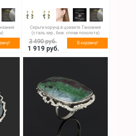
анзания
Серьги корунд в цоизите Танзания
м)
(сталь хир., биж. сплав позолота)
3 490 руб.
зину!
В корзину!
1 919 руб.