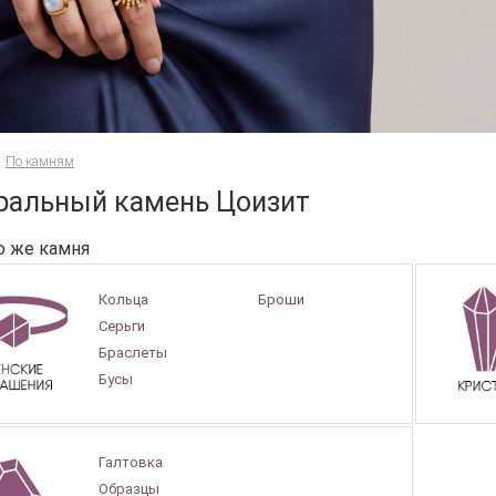
По камням
ральный камень Цоизит
о же камня
Кольца
Броши
Серьги
Браслеты
Бусы
Галтовка
Образцы