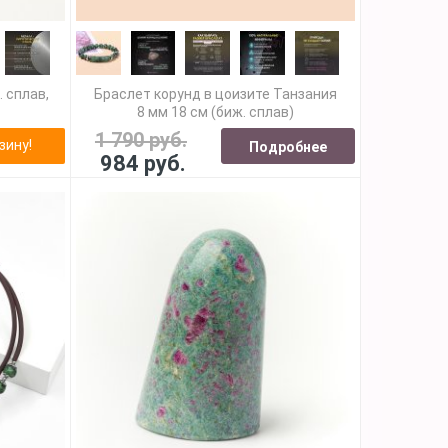
 сплав,
Браслет корунд в цоизите Танзания
8 мм 18 см (биж. сплав)
1 790 руб.
зину!
Подробнее
984 руб.