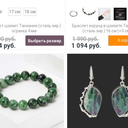
р:
17 см
18 см
т цоизит Танзания (сталь хир.)
Браслет корунд в цоизите Т
огранка 4 мм
(сталь хир.) 16 см (+3 с
90 руб.
1 990 руб.
В кор
Выбрать размер
4 руб.
1 094 руб.