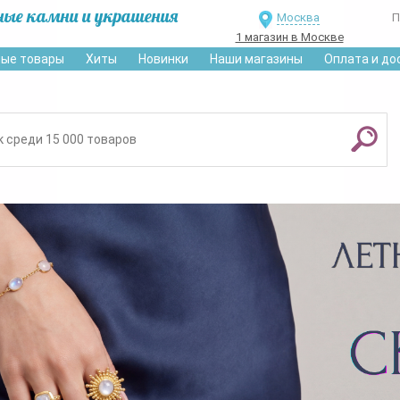
ные камни и украшения
Москва
П
1 магазин в Москве
ые товары
Хиты
Новинки
Наши магазины
Оплата и до