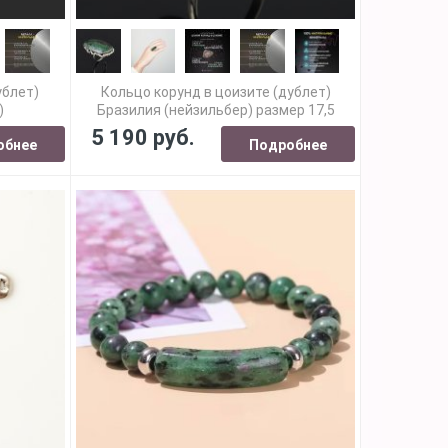
ублет)
Кольцо корунд в цоизите (дублет)
)
Бразилия (нейзильбер) размер 17,5
5 190 руб.
обнее
Подробнее