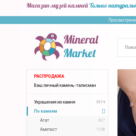
Магазин-музей камней
Только натураль
Просмотренн
РАСПРОДАЖА
Ваш личный камень-талисман
Украшения из камня
8574
По камням
Агат
827
Аметист
1238