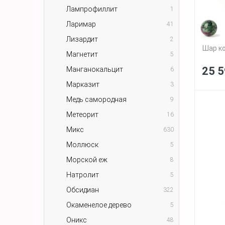
Лампрофиллит
1
Ларимар
41
Лизардит
2
Шар ко
Магнетит
5
25 5
Манганокальцит
6
Марказит
3
Медь самородная
9
Метеорит
16
Микс
630
Моллюск
5
Морской еж
8
Натролит
5
Обсидиан
322
Окаменелое дерево
5
Оникс
48