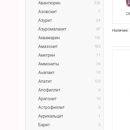
Авантюрин
232
Азовскит
1
Азурит
24
Азуромалахит
67
Наличие:
Аквамарин
152
Амазонит
183
Аметрин
11
Аммониты
26
Анапаит
10
Апатит
120
Апофиллит
6
Арагонит
10
Астрофиллит
3
Аурихальцит
1
Барит
3