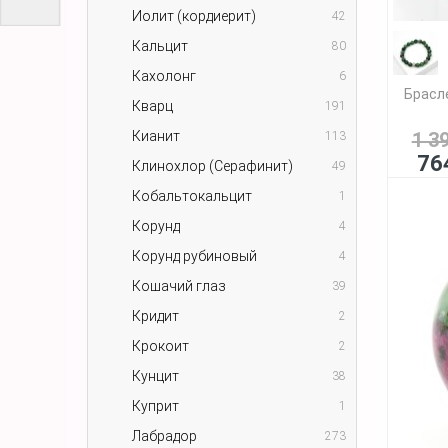
Иолит (кордиерит)
42
Кальцит
80
Кахолонг
6
Брасле
Кварц
191
Кианит
1 3
113
76
Клинохлор (Серафинит)
49
Кобальтокальцит
1
Корунд
4
Корунд рубиновый
4
Кошачий глаз
39
Кридит
2
Крокоит
2
Кунцит
38
Куприт
1
Лабрадор
273