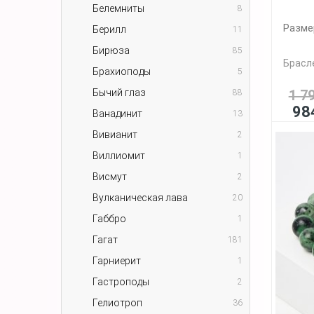
Белемниты
8
Разме
Берилл
11
Бирюза
85
Брасле
Брахиоподы
5
Бычий глаз
1 7
88
98
Ванадинит
13
Вивианит
2
Виллиомит
1
Висмут
2
Вулканическая лава
20
Габбро
1
Гагат
181
Гарниерит
1
Гастроподы
2
Гелиотроп
36