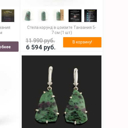
зания
Стела корунд в цоизите Танзания 5-
мм
7 см (1 шт)
11 990 руб.
В корзину!
6 594 руб.
обнее