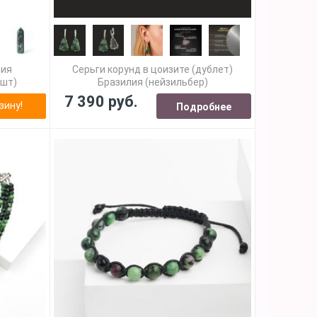
ния
Серьги корунд в цоизите (дублет)
 шт)
Бразилия (нейзильбер)
7 390 руб.
зину!
Подробнее