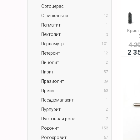
Ортоцерас
1
Офиокальцит
12
Пегматит
1
Крист
Пектолит
3
Перламутр
4 2
101
2 3
Петерсит
12
Пинолит
2
Пирит
57
Празиолит
39
Пренит
63
Псевдомалахит
1
Пурпурит
2
Пустынная роза
7
Родонит
153
Родохрозит
67