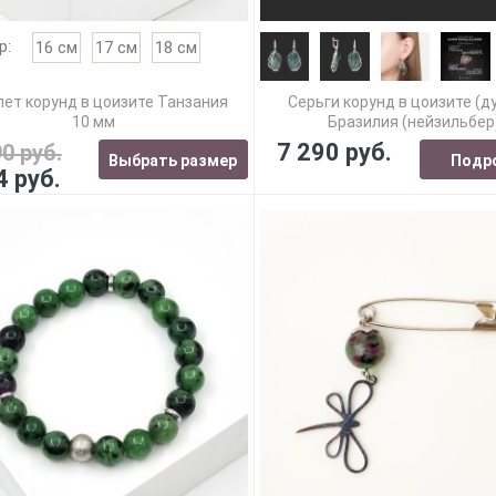
р:
16 см
17 см
18 см
ет корунд в цоизите Танзания
Серьги корунд в цоизите (д
10 мм
Бразилия (нейзильбер
7 290 руб.
90 руб.
Выбрать размер
Подр
4 руб.