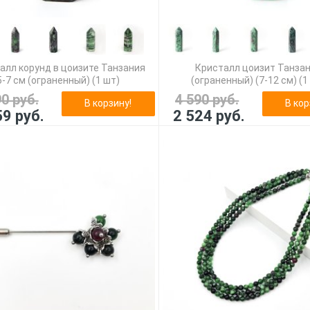
алл корунд в цоизите Танзания
Кристалл цоизит Танза
5-7 см (ограненный) (1 шт)
(ограненный) (7-12 см) (1
90 руб.
4 590 руб.
В корзину!
В кор
59 руб.
2 524 руб.