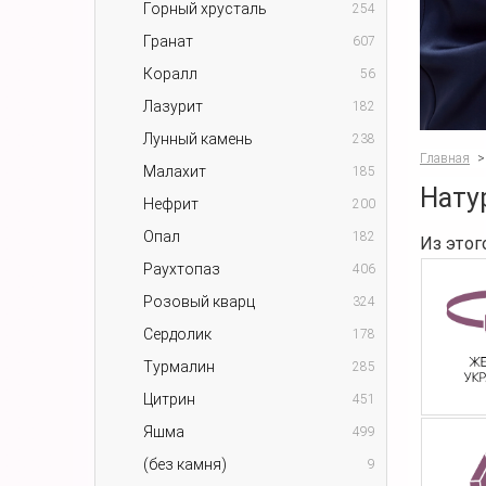
Горный хрусталь
254
Гранат
607
Коралл
56
Лазурит
182
Лунный камень
238
Главная
>
Малахит
185
Нату
Нефрит
200
Опал
182
Из этог
Раухтопаз
406
Розовый кварц
324
Сердолик
178
Турмалин
285
Цитрин
451
Яшма
499
(без камня)
9