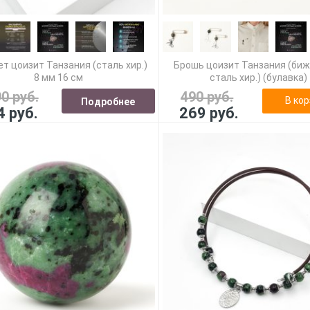
т цоизит Танзания (сталь хир.)
Брошь цоизит Танзания (биж.
8 мм 16 см
сталь хир.) (булавка)
90 руб.
490 руб.
В кор
Подробнее
4 руб.
269 руб.