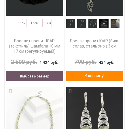
16 см
17 см
18 см
Браслет пренит ЮАР
Брелок пренит ЮАР (биж.
(текстиль) шамбала 10 мм
сплав, сталь хир.) 3 см
17 см (регулируемый)
2 590 руб.
790 руб.
1 424 руб.
434 руб.
В корзину!
Выбрать размер