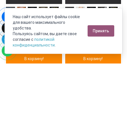
Наш сайт использует файлы cookie
для вашего максимального
удобства.
Браслет пренит ЮАР 4 мм 16
Брошь пренит ЮАР (биж.
Принять
Пользуясь сайтом, вы даете свое
см (биж. сплав позолота)
сплав, сталь хир.) (булавка)
согласие с
политикой
3 190 руб.
390 руб.
конфиденциальности
.
1 754 руб.
214 руб.
В корзину!
В корзину!