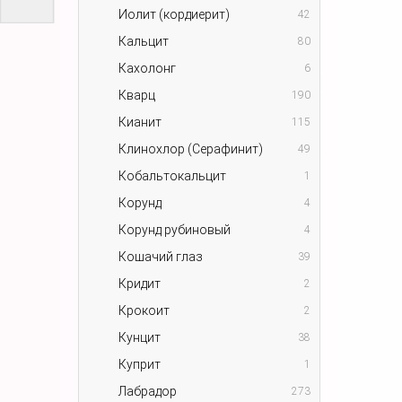
Иолит (кордиерит)
42
Кальцит
80
Кахолонг
6
Кварц
190
Кианит
115
Клинохлор (Серафинит)
49
Кобальтокальцит
1
Корунд
4
Корунд рубиновый
4
Кошачий глаз
39
Кридит
2
Крокоит
2
Кунцит
38
Куприт
1
Лабрадор
273