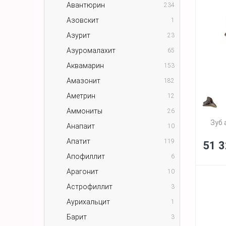
Авантюрин
234
Азовскит
1
Азурит
23
Азуромалахит
65
Аквамарин
153
Амазонит
182
Аметрин
12
Аммониты
26
Зуб 
Анапаит
10
Апатит
119
51 3
Апофиллит
6
Арагонит
10
Астрофиллит
3
Аурихальцит
1
Барит
3