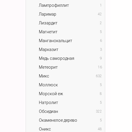
Лампрофиллит
1
Ларимар
42
Лизардит
2
Магнетит
5
Манганокальцит
6
Марказит
3
Медь самородная
9
Метеорит
16
Микс
632
Моллюск
5
Морской еж
8
Натролит
5
Обсидиан
322
Окаменелое дерево
5
Оникс
48