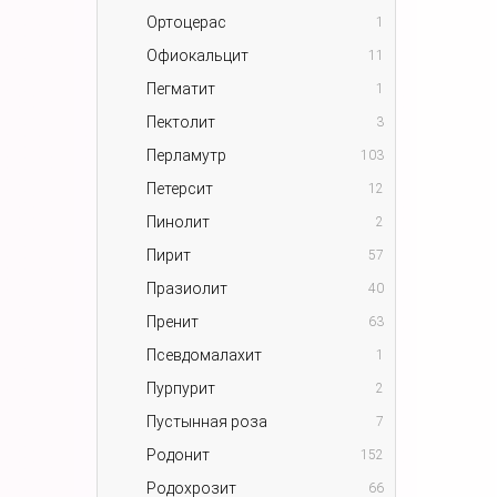
Ортоцерас
1
Офиокальцит
11
Пегматит
1
Пектолит
3
Перламутр
103
Петерсит
12
Пинолит
2
Пирит
57
Празиолит
40
Пренит
63
Псевдомалахит
1
Пурпурит
2
Пустынная роза
7
Родонит
152
Родохрозит
66