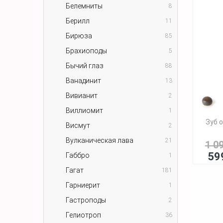
Белемниты
8
Берилл
11
Бирюза
85
Брахиоподы
5
Бычий глаз
88
Ванадинит
13
Вивианит
2
Виллиомит
1
Зуб 
Висмут
2
Вулканическая лава
21
1 0
59
Габбро
1
Гагат
181
Гарниерит
1
Гастроподы
2
Гелиотроп
36