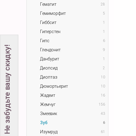
Гематит
28
Гемиморфит
5
Гиббсит
1
Гиперстен
1
Гипс
6
Не забудьте вашу скидку!
Глендонит
9
Данбурит
1
Диопсид
2
Диоптаз
10
Дюмортьерит
10
Жадеит
16
Жемчуг
156
Змеевик
43
Зуб
6
Изумруд
61