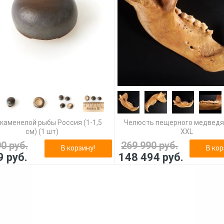
окаменелой рыбы Россия (1-1,5
Челюсть пещерного медведя
см) (1 шт)
XXL
90 руб.
269 990 руб.
В корзину!
В кор
9 руб.
148 494 руб.