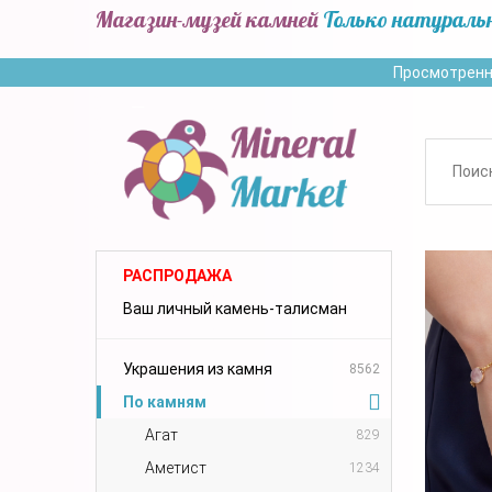
Магазин-музей камней
Только натураль
Просмотренн
РАСПРОДАЖА
Ваш личный камень-талисман
Украшения из камня
8562
По камням
Агат
829
Аметист
1234