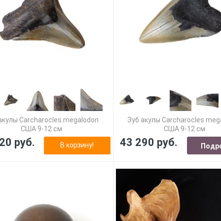
акулы Carcharocles megalodon
Зуб акулы Carcharocles meg
США 9-12 см
США 9-12 см
20 руб.
43 290 руб.
В корзину!
Подр