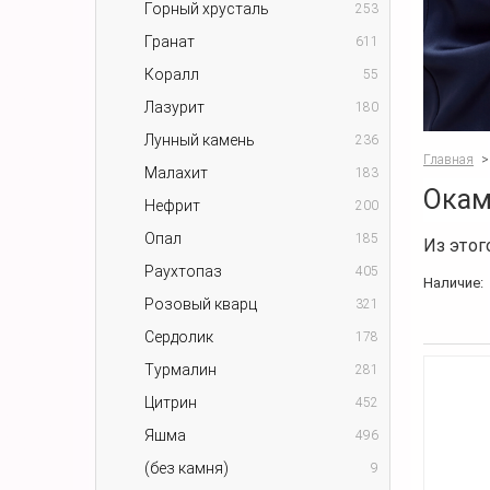
Горный хрусталь
253
Гранат
611
Коралл
55
Лазурит
180
Лунный камень
236
Главная
>
Малахит
183
Окам
Нефрит
200
Опал
185
Из этог
Раухтопаз
405
Наличие:
Розовый кварц
321
Сердолик
178
Турмалин
281
Цитрин
452
Яшма
496
(без камня)
9