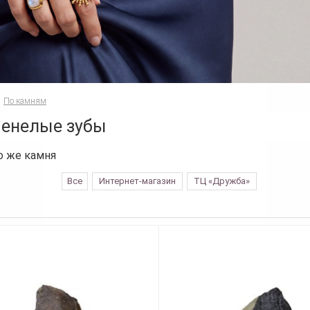
По камням
енелые зубы
о же камня
Все
Интернет-магазин
ТЦ «Дружба»