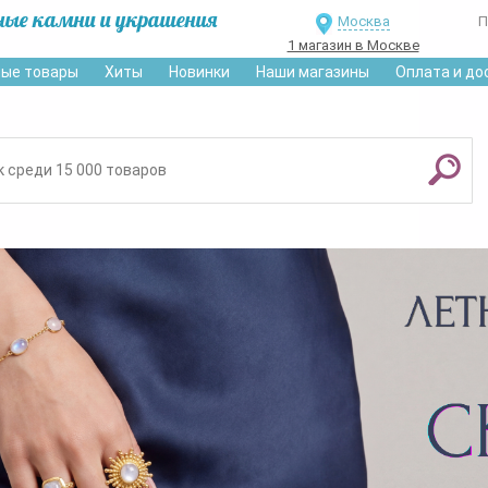
ные камни и украшения
Москва
П
1 магазин в Москве
ые товары
Хиты
Новинки
Наши магазины
Оплата и до