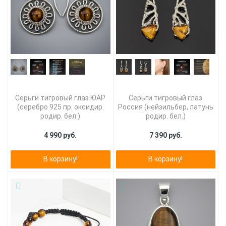
Серьги тигровый глаз ЮАР
Серьги тигровый глаз
(серебро 925 пр. оксидир.
Россия (нейзильбер, латунь
родир. бел.)
родир. бел.)
4 990 руб.
7 390 руб.
В корзину!
В корзину!