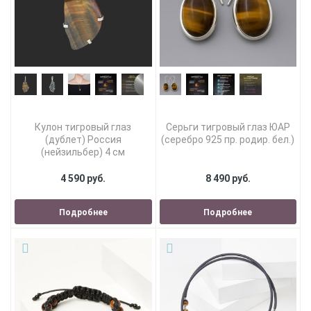
Кулон тигровый глаз
Серьги тигровый глаз ЮАР
(дублет) Россия
(серебро 925 пр. родир. бел.)
(нейзильбер) 4 см
4 590 руб.
8 490 руб.
Подробнее
Подробнее