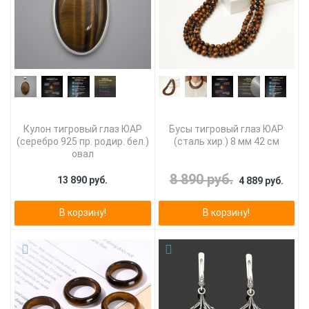
Кулон тигровый глаз ЮАР
Бусы тигровый глаз ЮАР
(серебро 925 пр. родир. бел.)
(сталь хир.) 8 мм 42 см
овал
8 890 руб.
13 890 руб.
4 889 руб.
В корзину!
В корзину!