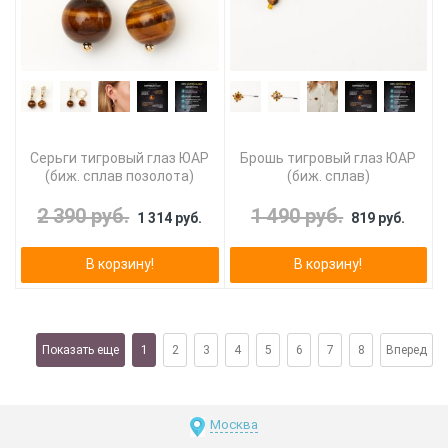
Серьги тигровый глаз ЮАР
Брошь тигровый глаз ЮАР
(биж. сплав позолота)
(биж. сплав)
2 390 руб.
1 490 руб.
1 314 руб.
819 руб.
В корзину!
В корзину!
Показать еще
1
2
3
4
5
6
7
8
Вперед
Москва