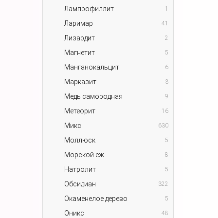
Лампрофиллит
1
Ларимар
41
Лизардит
2
Магнетит
5
Манганокальцит
6
Марказит
3
Медь самородная
9
Метеорит
16
Микс
630
Моллюск
5
Морской еж
8
Натролит
5
Обсидиан
322
Окаменелое дерево
5
Оникс
48