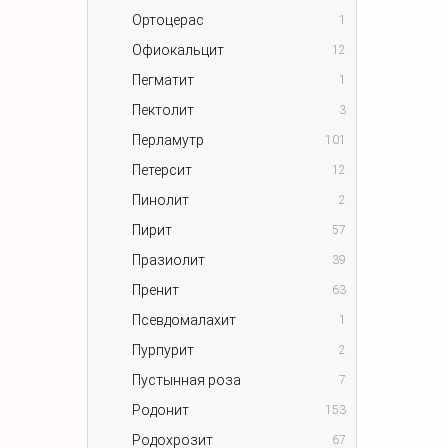
Ортоцерас
1
Офиокальцит
12
Пегматит
1
Пектолит
3
Перламутр
101
Петерсит
12
Пинолит
2
Пирит
57
Празиолит
39
Пренит
63
Псевдомалахит
1
Пурпурит
2
Пустынная роза
7
Родонит
153
Родохрозит
67