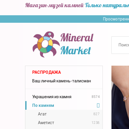
Магазин-музей камней
Только натураль
Просмотренн
РАСПРОДАЖА
Ваш личный камень-талисман
Украшения из камня
8574
По камням
Агат
827
Аметист
1238