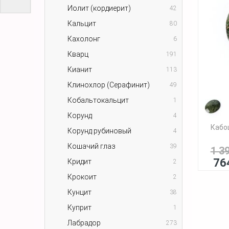
Иолит (кордиерит)
42
Кальцит
80
Кахолонг
6
Кварц
191
Кианит
113
Клинохлор (Серафинит)
49
Кобальтокальцит
1
Корунд
4
Кабо
Корунд рубиновый
4
Кошачий глаз
39
1 3
76
Кридит
2
Крокоит
2
Кунцит
38
Куприт
1
Лабрадор
273