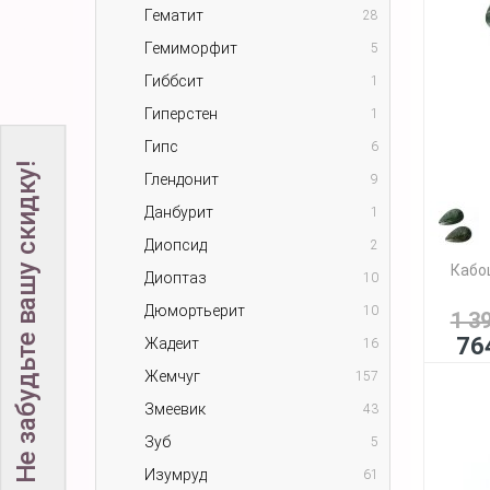
Гематит
28
Гемиморфит
5
Гиббсит
1
Гиперстен
1
Гипс
6
Не забудьте вашу скидку!
Глендонит
9
Данбурит
1
Диопсид
2
Кабо
Диоптаз
10
Дюмортьерит
10
1 3
76
Жадеит
16
Жемчуг
157
Змеевик
43
Зуб
5
Изумруд
61