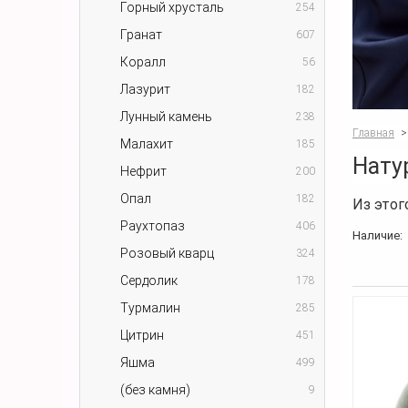
Горный хрусталь
254
Гранат
607
Коралл
56
Лазурит
182
Лунный камень
238
Главная
>
Малахит
185
Нату
Нефрит
200
Опал
182
Из этог
Раухтопаз
406
Наличие:
Розовый кварц
324
Сердолик
178
Турмалин
285
Цитрин
451
Яшма
499
(без камня)
9