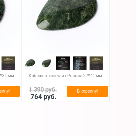
7*31 мм
Кабошон тингуаит Россия 27*41 мм
1 390 руб.
зину!
В корзину!
764 руб.