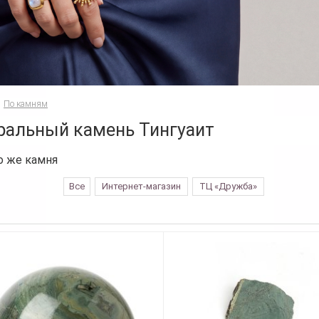
По камням
ральный камень Тингуаит
о же камня
Все
Интернет-магазин
ТЦ «Дружба»