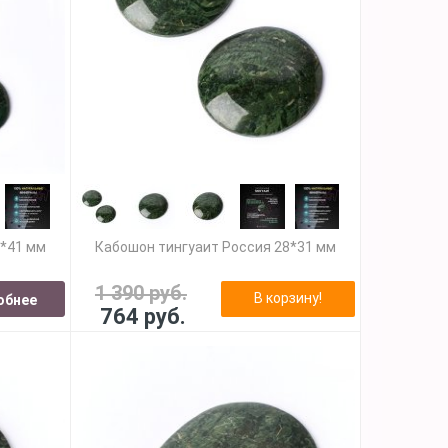
6*41 мм
Кабошон тингуаит Россия 28*31 мм
1 390 руб.
В корзину!
обнее
764 руб.