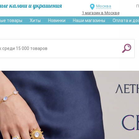
ные камни и украшения
Москва
П
1 магазин в Москве
ые товары
Хиты
Новинки
Наши магазины
Оплата и до