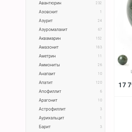
Авантюрин
232
Азовскит
1
Азурит
24
Азуромалахит
67
Аквамарин
152
Амазонит
183
Аметрин
11
Аммониты
26
Анапаит
10
Апатит
120
17 7
Апофиллит
6
Арагонит
10
Астрофиллит
3
Аурихальцит
1
Барит
3