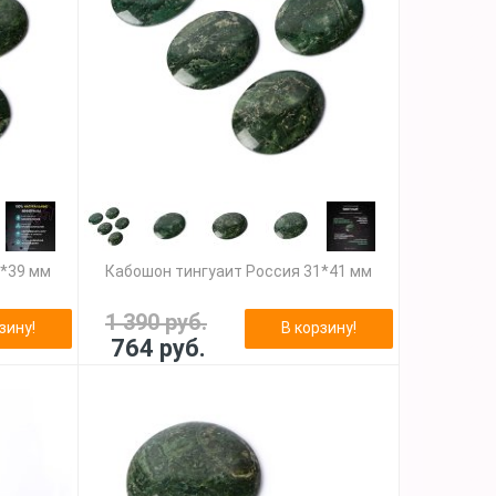
1*39 мм
Кабошон тингуаит Россия 31*41 мм
1 390 руб.
зину!
В корзину!
764 руб.