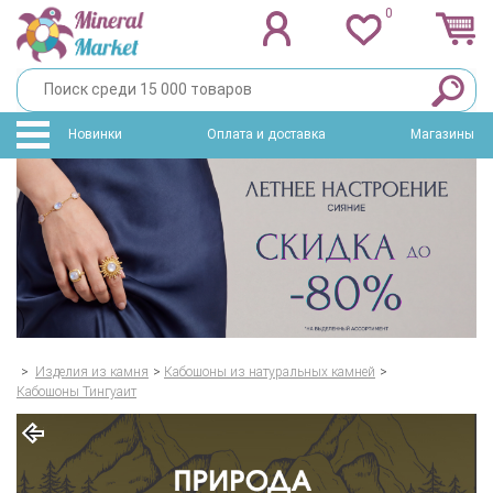
0
Новинки
Оплата и доставка
Магазины
>
Изделия из камня
>
Кабошоны из натуральных камней
>
Кабошоны Тингуаит