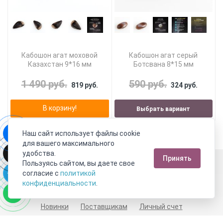
Кабошон агат моховой
Кабошон агат серый
Казахстан 9*16 мм
Ботсвана 8*15 мм
1 490 руб.
590 руб.
819 руб.
324 руб.
В корзину!
Выбрать вариант
Наш сайт использует файлы cookie
для вашего максимального
удобства.
Принять
Москва
Пользуясь сайтом, вы даете свое
согласие с
политикой
Пн-Пт с 10:00 до 21:00
Сб-Вс с 10:00 до 21:00
конфиденциальности
.
8 800 333 10 62
+7 (495) 540-59-09
Новинки
Поставщикам
Личный счет
Договор-оферта
О нас
Наши магазины