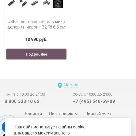
USB-флеш-накопитель микс
долерит, чароит 32 Гб 6,5 см
10 990 руб.
Подробнее
Москва
Пн-Пт с 10:00 до 21:00
Сб-Вс с 10:00 до 21:00
8 800 333 10 62
+7 (495) 540-59-09
Новинки
Поставщикам
Личный счет
Договор-оферта
О нас
Наши магазины
Наш сайт использует файлы cookie
Отзывы покупателей
Сертификаты
Статьи
для вашего максимального