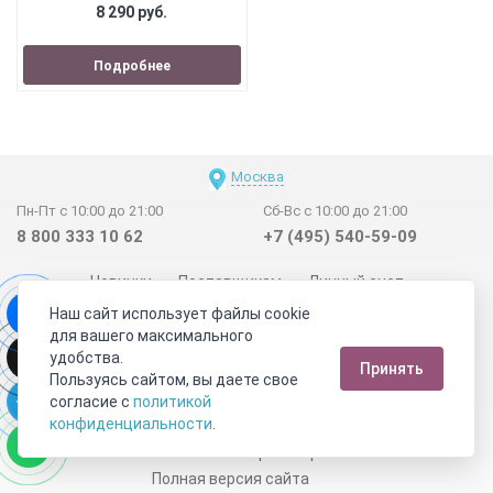
8 290 руб.
Подробнее
Москва
Пн-Пт с 10:00 до 21:00
Сб-Вс с 10:00 до 21:00
8 800 333 10 62
+7 (495) 540-59-09
Новинки
Поставщикам
Личный счет
Наш сайт использует файлы cookie
Договор-оферта
О нас
Наши магазины
для вашего максимального
Отзывы покупателей
Сертификаты
Статьи
удобства.
Принять
Обратная связь
Видео о камнях
СОУТ
Телеграм
Пользуясь сайтом, вы даете свое
согласие с
политикой
Max
ВКонтакте
конфиденциальности
.
2011 - 2026
©
Минерал Маркет
Полная версия сайта