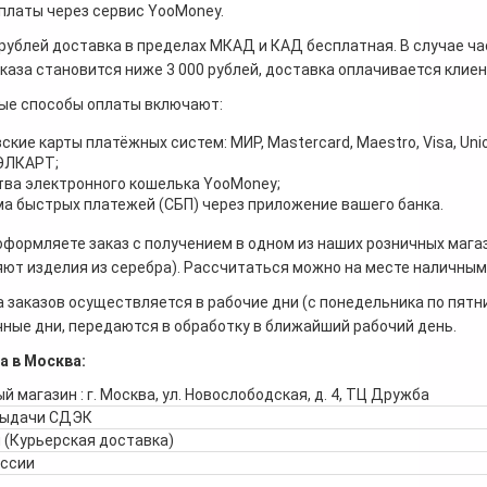
платы через сервис YooMoney.
 рублей доставка в пределах МКАД и КАД бесплатная. В случае ча
каза становится ниже 3 000 рублей, доставка оплачивается клие
ые способы оплаты включают:
ские карты платёжных систем: МИР, Mastercard, Maestro, Visa, Unio
 ЭЛКАРТ;
ва электронного кошелька YooMoney;
а быстрых платежей (СБП) через приложение вашего банка.
оформляете заказ с получением в одном из наших розничных мага
ют изделия из серебра). Рассчитаться можно на месте наличными
 заказов осуществляется в рабочие дни (с понедельника по пятн
ные дни, передаются в обработку в ближайший рабочий день.
а в Москва:
й магазин : г. Москва, ул. Новослободская, д. 4, ТЦ Дружба
выдачи СДЭК
 (Курьерская доставка)
оссии