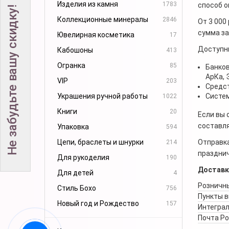
Изделия из камня
1783
способ о
Не забудьте вашу скидку!
Коллекционные минералы
2846
От 3 000
сумма за
Ювелирная косметика
17
Доступн
Кабошоны
413
Огранка
85
Банков
АрКа,
VIP
203
Средст
Украшения ручной работы
Систем
1022
Книги
20
Если вы 
составля
Упаковка
594
Цепи, браслеты и шнурки
Отправка
214
празднич
Для рукоделия
190
Доставк
Для детей
4
Розничны
Стиль Бохо
756
Пункты 
Новый год и Рождество
157
Интеграл
Почта Р