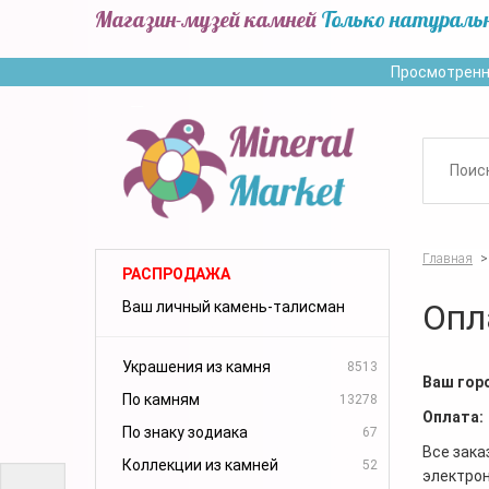
Магазин-музей камней
Только натураль
Просмотренн
Главная
>
РАСПРОДАЖА
Опл
Ваш личный камень-талисман
Украшения из камня
8513
Ваш гор
По камням
13278
Оплата:
По знаку зодиака
67
Все зака
Коллекции из камней
52
электрон