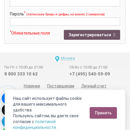
*
Пароль
(латинские буквы и цифры, не менее 2 символов)
*
Обязательные поля
Зарегистрироваться
Москва
Пн-Пт с 10:00 до 21:00
Сб-Вс с 10:00 до 21:00
8 800 333 10 62
+7 (495) 540-59-09
Новинки
Поставщикам
Личный счет
Договор-оферта
О нас
Наши магазины
Наш сайт использует файлы cookie
Отзывы покупателей
Сертификаты
Статьи
для вашего максимального
удобства.
Обратная связь
Видео о камнях
СОУТ
Телеграм
Принять
Пользуясь сайтом, вы даете свое
Max
ВКонтакте
согласие с
политикой
конфиденциальности
.