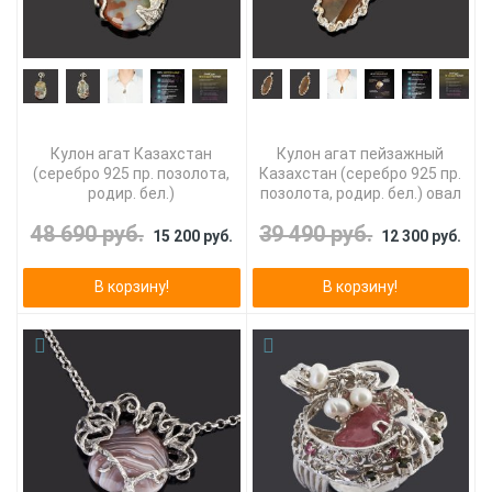
Кулон агат Казахстан
Кулон агат пейзажный
(серебро 925 пр. позолота,
Казахстан (серебро 925 пр.
родир. бел.)
позолота, родир. бел.) овал
48 690 руб.
39 490 руб.
15 200 руб.
12 300 руб.
В корзину!
В корзину!