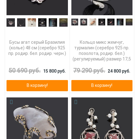
Бусы агат серый Бразилия
Кольцо микс жемчуг,
(колье) 48 см (серебро 925
турмалин (серебро 925 пр.
пр. родир. бел. родир. черн.)
позолота, родир. бел.)
(регулируемый) размер 17,5
50 690 руб.
79 290 руб.
15 800 руб.
24 800 руб.
В корзину!
В корзину!