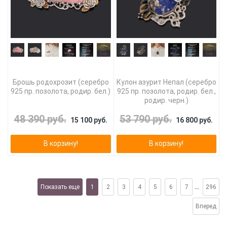
Брошь родохрозит (серебро
Кулон азурит Непал (серебро
925 пр. позолота, родир. бел.)
925 пр. позолота, родир. бел.,
родир. черн.)
48 390 руб.
53 790 руб.
15 100 руб.
16 800 руб.
В корзину!
В корзину!
...
Показать еще
1
2
3
4
5
6
7
296
Вперед