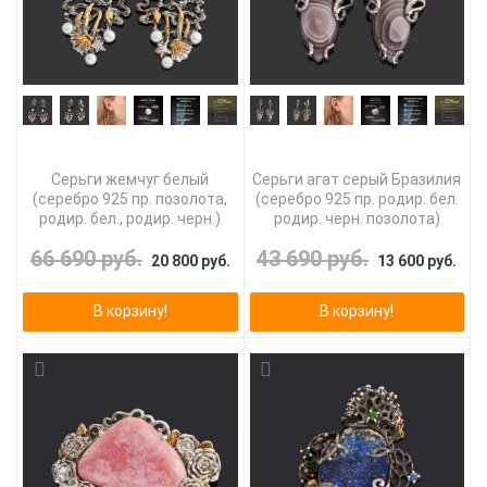
Серьги жемчуг белый
Серьги агат серый Бразилия
(серебро 925 пр. позолота,
(серебро 925 пр. родир. бел.
родир. бел., родир. черн.)
родир. черн. позолота)
66 690 руб.
43 690 руб.
20 800 руб.
13 600 руб.
В корзину!
В корзину!