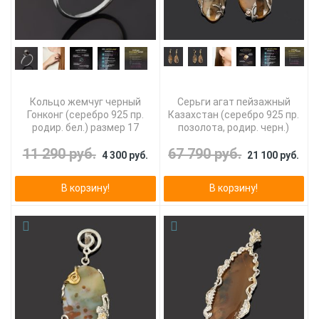
Кольцо жемчуг черный
Серьги агат пейзажный
Гонконг (серебро 925 пр.
Казахстан (серебро 925 пр.
родир. бел.) размер 17
позолота, родир. черн.)
11 290 руб.
67 790 руб.
4 300 руб.
21 100 руб.
В корзину!
В корзину!