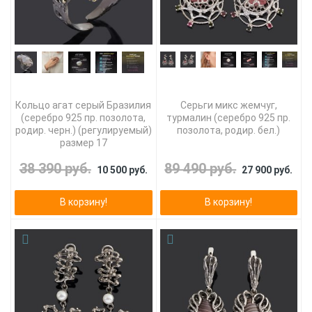
Кольцо агат серый Бразилия
Серьги микс жемчуг,
(серебро 925 пр. позолота,
турмалин (серебро 925 пр.
родир. черн.) (регулируемый)
позолота, родир. бел.)
размер 17
38 390 руб.
89 490 руб.
10 500 руб.
27 900 руб.
В корзину!
В корзину!