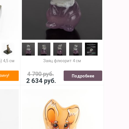
) 4,5 см
Заяц флюорит 4 см
4 790 руб.
зину!
Подробнее
2 634 руб.