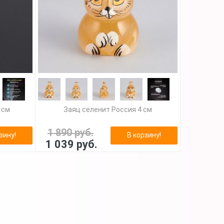
 см
Заяц селенит Россия 4 см
1 890 руб.
зину!
В корзину!
1 039 руб.