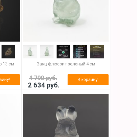
р 13 см
Заяц флюорит зеленый 4 см
4 790 руб.
зину!
В корзину!
2 634 руб.