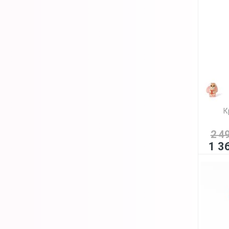
К
2 4
1 3