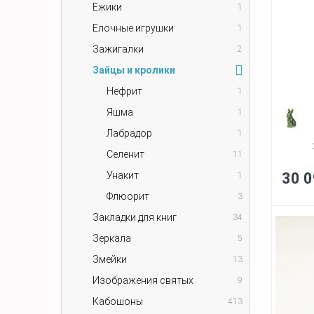
Ежики
1
Елочные игрушки
1
Зажигалки
2
Зайцы и кролики
Нефрит
1
Яшма
1
Лабрадор
1
Селенит
11
Унакит
30 0
1
Флюорит
3
Закладки для книг
34
Зеркала
5
Змейки
13
Изображения святых
9
Кабошоны
413