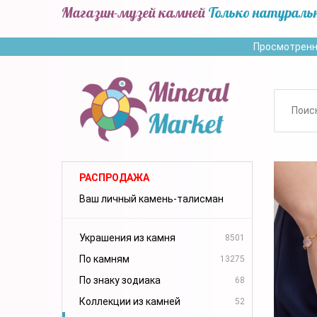
Магазин-музей камней
Только натураль
Просмотренн
РАСПРОДАЖА
Ваш личный камень-талисман
Украшения из камня
8501
По камням
13275
По знаку зодиака
68
Коллекции из камней
52