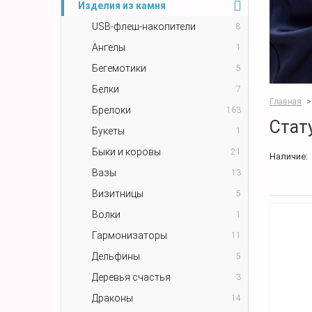
Изделия из камня
USB-флеш-накопители
8
Ангелы
1
Бегемотики
5
Белки
7
Главная
>
Брелоки
163
Стат
Букеты
1
Быки и коровы
21
Наличие:
Вазы
13
Визитницы
5
Волки
1
Гармонизаторы
11
Дельфины
5
Деревья счастья
3
Драконы
14