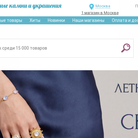
ные камни и украшения
Москва
П
1 магазин в Москве
ые товары
Хиты
Новинки
Наши магазины
Оплата и до