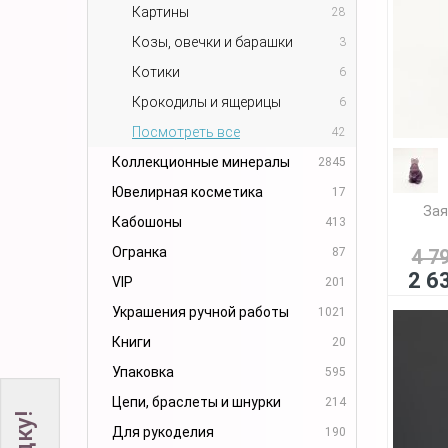
Картины
28
Козы, овечки и барашки
3
Котики
6
Крокодилы и ящерицы
6
Посмотреть все
42
Коллекционные минералы
2845
Ювелирная косметика
17
Зая
Кабошоны
413
Огранка
87
4 7
2 6
VIP
201
Украшения ручной работы
1021
Книги
20
Упаковка
595
Цепи, браслеты и шнурки
214
Для рукоделия
190