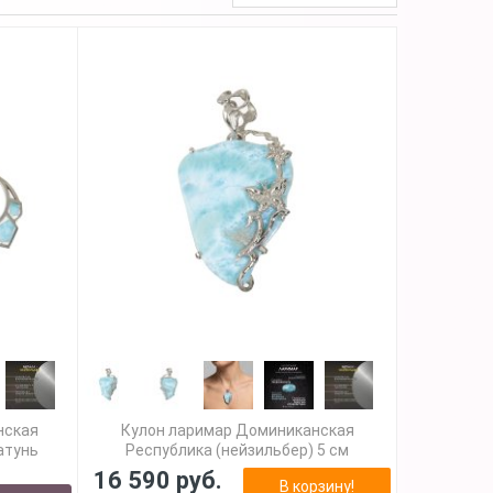
нская
Кулон ларимар Доминиканская
атунь
Республика (нейзильбер) 5 см
16 590 руб.
В корзину!