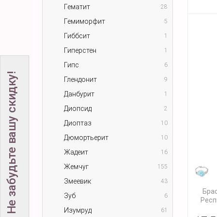
Гематит
28
Гемиморфит
5
Гиббсит
1
Гиперстен
1
Гипс
6
Не забудьте вашу скидку!
Глендонит
9
Данбурит
1
Диопсид
2
Диоптаз
10
Дюмортьерит
10
Жадеит
16
Жемчуг
155
Змеевик
43
Бра
Зуб
6
Респ
Изумруд
61