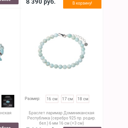
8 390 руб.
В корзину!
Размер:
16 см
17 см
18 см
анская
Браслет ларимар Доминиканская
Республика (серебро 925 пр. родир.
бел.) 6 мм 16 см (+3 см)
обнее