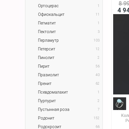
8 9
Ортоцерас
1
4 9
Офиокальцит
11
Пегматит
1
Пектолит
3
Перламутр
103
Петерсит
12
Пинолит
2
Пирит
56
Празиолит
40
Пренит
62
Псевдомалахит
1
Пурпурит
2
Пустынная роза
7
Кол
Родонит
152
Р
Родохрозит
66