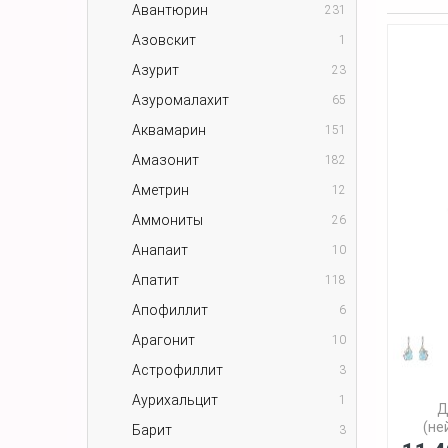
Авантюрин
231
Азовскит
1
Азурит
23
Азуромалахит
65
Аквамарин
151
Амазонит
182
Аметрин
12
Аммониты
26
Анапаит
10
Апатит
118
Апофиллит
6
Арагонит
10
Астрофиллит
3
Аурихальцит
1
Д
(не
Барит
3