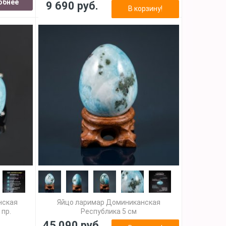
обнее
9 690 руб.
В корзину!
нская
Яйцо ларимар Доминиканская
 пр.
Республика 5 см
45 090 руб.