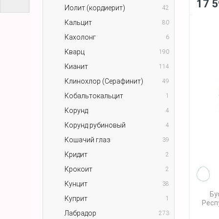
17 5
Иолит (кордиерит)
42
Кальцит
80
Кахолонг
6
Кварц
190
Кианит
114
Клинохлор (Серафинит)
49
Кобальтокальцит
1
Корунд
4
Корунд рубиновый
4
Кошачий глаз
39
Кридит
2
Крокоит
2
Кунцит
38
Бу
Куприт
1
Респу
Лабрадор
273