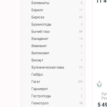
11 4
Белемниты
8
Берилл
11
Бирюза
85
Брахиоподы
5
Бычий глаз
88
Ванадинит
13
Вивианит
2
Виллиомит
1
Висмут
2
Вулканическая лава
20
Габбро
1
Гагат
180
Гарниерит
1
Ку
Гастроподы
2
Рес
Гелиотроп
36
5 4