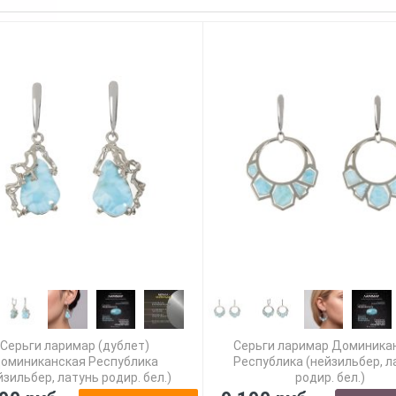
Серьги ларимар (дублет)
Серьги ларимар Доминика
оминиканская Республика
Республика (нейзильбер, л
йзильбер, латунь родир. бел.)
родир. бел.)