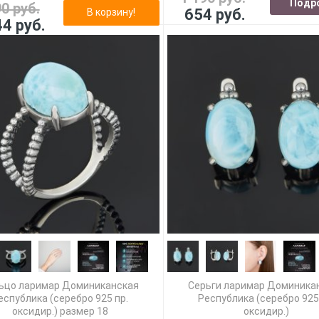
Подр
90 руб.
654 руб.
В корзину!
44 руб.
ьцо ларимар Доминиканская
Серьги ларимар Доминика
еспублика (серебро 925 пр.
Республика (серебро 925
оксидир.) размер 18
оксидир.)