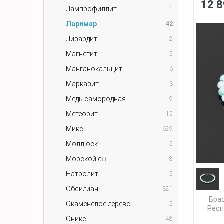
12 8
Лампрофиллит
1
Ларимар
42
Лизардит
2
Магнетит
5
Манганокальцит
6
Марказит
3
Медь самородная
9
Метеорит
15
Микс
629
Моллюск
5
Морской еж
8
Натролит
5
Обсидиан
321
Бра
Окаменелое дерево
5
Респ
Оникс
48