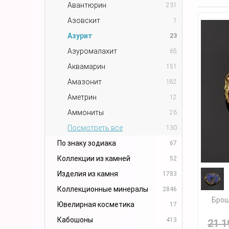
Авантюрин
231
Азовскит
1
Азурит
23
Азуромалахит
65
Аквамарин
151
Амазонит
182
Аметрин
12
Аммониты
26
Посмотреть все
130
По знаку зодиака
67
Коллекции из камней
52
Изделия из камня
1783
Коллекционные минералы
2846
Брош
Ювелирная косметика
17
Кабошоны
413
21 1