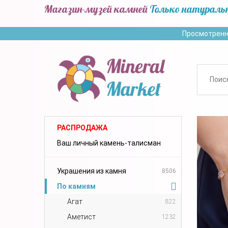
Магазин-музей камней
Только натураль
Просмотренн
РАСПРОДАЖА
Ваш личный камень-талисман
Украшения из камня
8506
По камням
Агат
822
Аметист
1232