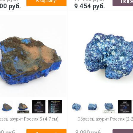
В корзину!
Подр
00 руб.
9 454 руб.
зец азурит Россия S (4-7 см)
Образец азурит Россия (2-2
90 руб.
3 090 руб.