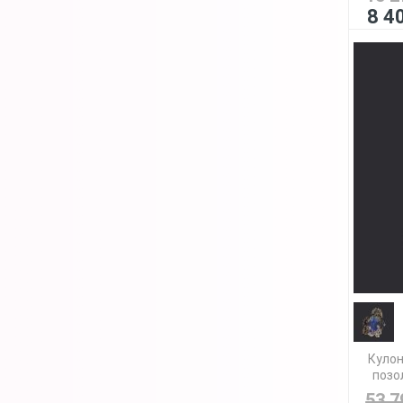
8 4
Кулон
позол
53 7