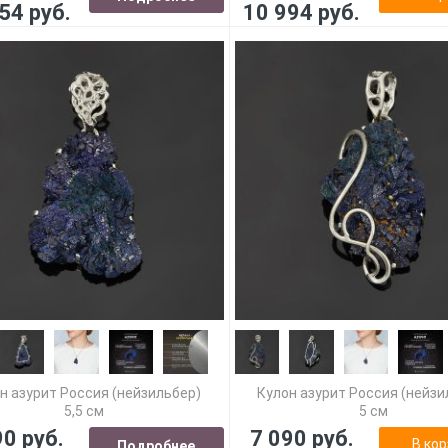
54 руб.
10 994 руб.
н азурит Россия (нейзильбер)
Кулон азурит Россия (нейзи
5,5 см
5 см
90 руб.
7 090 руб.
В кор
Подробнее