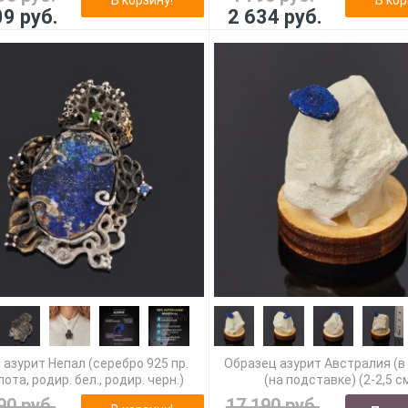
09 руб.
2 634 руб.
 азурит Непал (серебро 925 пр.
Образец азурит Австралия (в
ота, родир. бел., родир. черн.)
(на подставке) (2-2,5 с
90 руб.
17 190 руб.