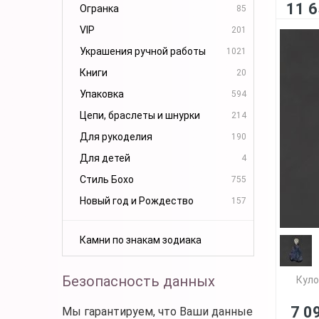
11 6
Огранка
85
VIP
201
Украшения ручной работы
1021
Книги
20
Упаковка
594
Цепи, браслеты и шнурки
214
Для рукоделия
190
Для детей
4
Стиль Бохо
755
Новый год и Рождество
157
Камни по знакам зодиака
Безопасность данных
Куло
7 0
Мы гарантируем, что Ваши данные