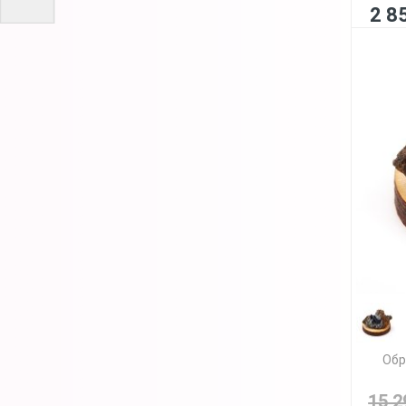
2 8
Обр
15 2