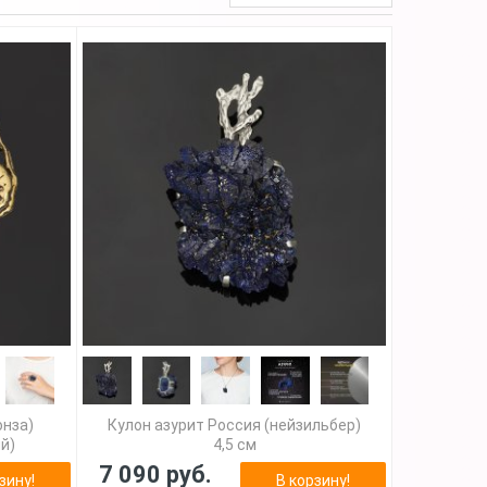
онза)
Кулон азурит Россия (нейзильбер)
й)
4,5 см
7 090 руб.
зину!
В корзину!