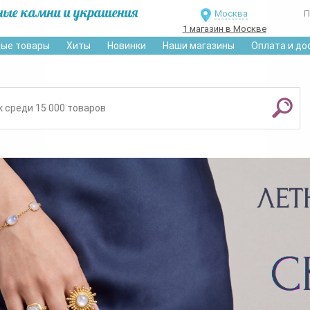
ные камни и украшения
Москва
П
1 магазин в Москве
ые товары
Хиты
Новинки
Наши магазины
Оплата и до