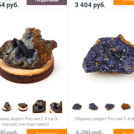
54 руб.
3 404 руб.
азец азурит Россия 3-4 см (в
Образец азурит Россия 3-4 с
породе) (на подставке)
90 руб.
4 790 руб.
В корзину!
В кор