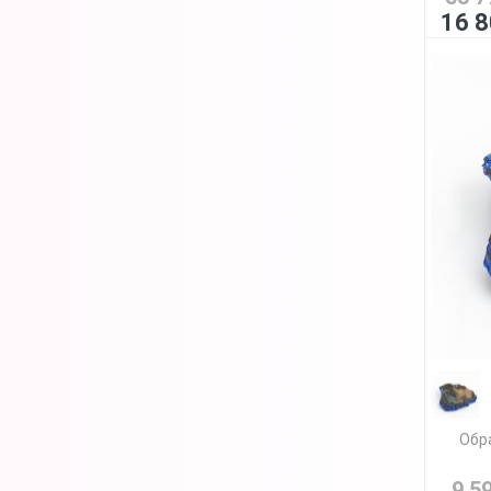
16 8
Обра
9 5