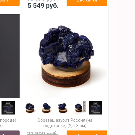
5 549 руб.
 породе)
Образец азурит Россия (на
м)
подставке) (2,5-3 см)
22 890 руб.