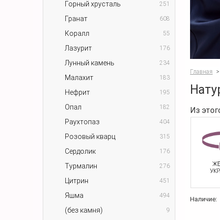
Горный хрусталь
251
Гранат
608
Коралл
55
Лазурит
176
Лунный камень
234
Главная
>
Малахит
183
Нату
Нефрит
195
Опал
182
Из этог
Раухтопаз
404
Розовый кварц
315
Сердолик
176
Турмалин
276
Цитрин
451
Яшма
494
Наличие:
(без камня)
9