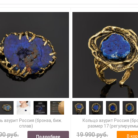
ь азурит Россия (бронза, биж.
Кольцо азурит Россия (бр
сплав)
размер 17 (регулируемы
90 руб.
19 990 руб.
В кор
Подробнее