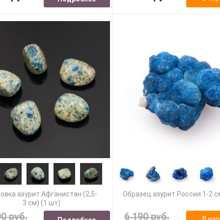
овка азурит Афганистан (2,5-
Образец азурит Россия 1-2 с
3 см) (1 шт)
90 руб.
6 190 руб.
В кор
Подробнее