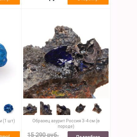
м (1 шт)
Образец азурит Россия 3-4 см (в
породе)
15 290 руб.
зину!
Подробнее