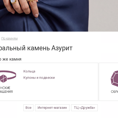
По камням
ральный камень Азурит
о же камня
Кольца
Кулоны и подвески
Все
Интернет-магазин
ТЦ «Дружба»