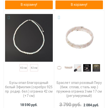
В корзину!
В корзину!
42 см
42 см
Бусы опал благородный
Браслет опал розовый Перу
белый Эфиопия (серебро 925
(биж. сплав, сталь хир.)
пр. родир. бел.) огранка 42 см
пружина огранка 3 мм 17 см
(+7 см)
(регулируемый)
3 790 руб.
18 590 руб.
2 084 руб.