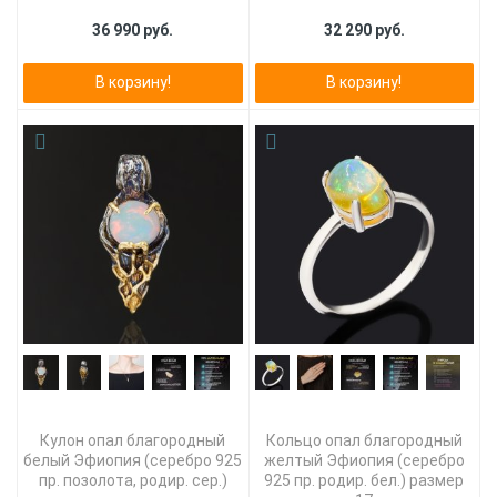
36 990 руб.
32 290 руб.
В корзину!
В корзину!
Кулон опал благородный
Кольцо опал благородный
белый Эфиопия (серебро 925
желтый Эфиопия (серебро
пр. позолота, родир. сер.)
925 пр. родир. бел.) размер