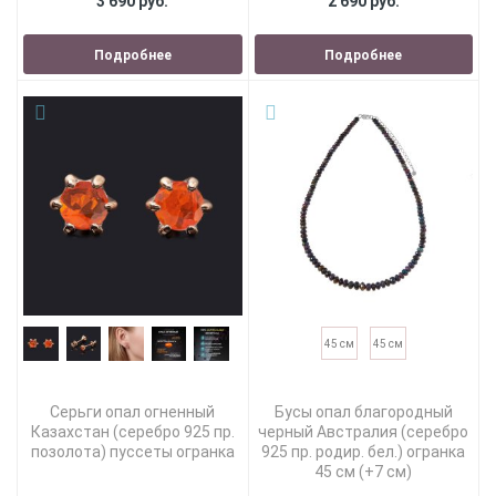
3 690 руб.
2 690 руб.
Подробнее
Подробнее
45 см
45 см
Серьги опал огненный
Бусы опал благородный
Казахстан (серебро 925 пр.
черный Австралия (серебро
позолота) пуссеты огранка
925 пр. родир. бел.) огранка
45 см (+7 см)