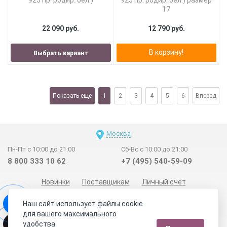
17
22 090 руб.
12 790 руб.
В корзину!
Выбрать вариант
Показать еще
1
2
3
4
5
6
Вперед
Москва
Пн-Пт с 10:00 до 21:00
Сб-Вс с 10:00 до 21:00
8 800 333 10 62
+7 (495) 540-59-09
Новинки
Поставщикам
Личный счет
Договор-оферта
О нас
Наши магазины
Наш сайт использует файлы cookie
Отзывы покупателей
Сертификаты
Статьи
для вашего максимального
удобства.
Обратная связь
Видео о камнях
СОУТ
Телеграм