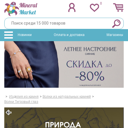
0
Новинки
Оплата и доставка
Магазины
>
Изделия из камня
>
Волки из натуральных камней
>
Волки Тигровый глаз