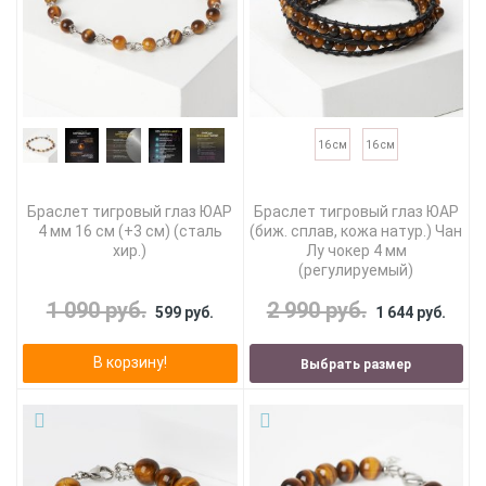
16 см
16 см
Браслет тигровый глаз ЮАР
Браслет тигровый глаз ЮАР
4 мм 16 см (+3 см) (сталь
(биж. сплав, кожа натур.) Чан
хир.)
Лу чокер 4 мм
(регулируемый)
1 090 руб.
2 990 руб.
599 руб.
1 644 руб.
В корзину!
Выбрать размер