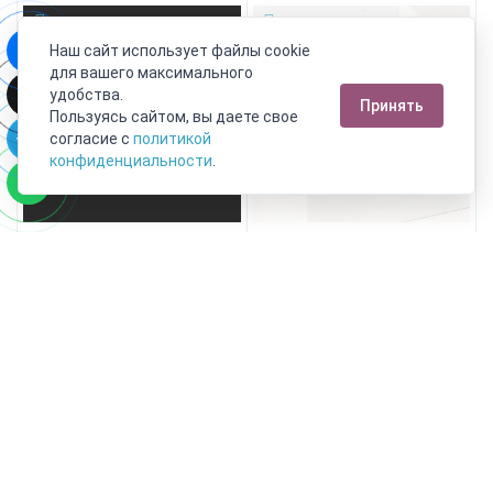
Наш сайт использует файлы cookie
для вашего максимального
удобства.
Принять
Пользуясь сайтом, вы даете свое
согласие с
политикой
конфиденциальности
.
16 см
17 см
Браслет лазурит
Браслет лазурит
Афганистан (сталь хир.) 6
Афганистан (биж. сплав,
мм
кожа натур.) Чан Лу чокер 4
мм 16 см (регулируемый)
6 490 руб.
4 090 руб.
3 569 руб.
2 249 руб.
В корзину!
Выбрать размер