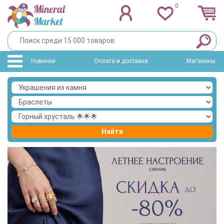
0
Новинки
Оплата и доставка
Магазины
Найти