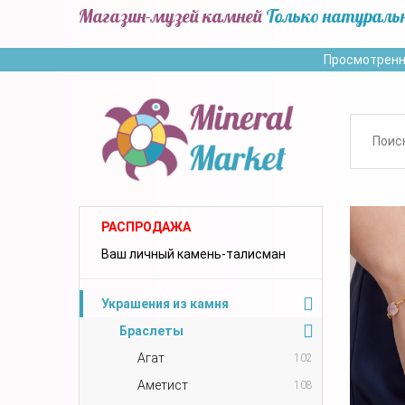
Магазин-музей камней
Только натураль
Просмотренн
РАСПРОДАЖА
Ваш личный камень-талисман
Украшения из камня
Браслеты
Агат
102
Аметист
108