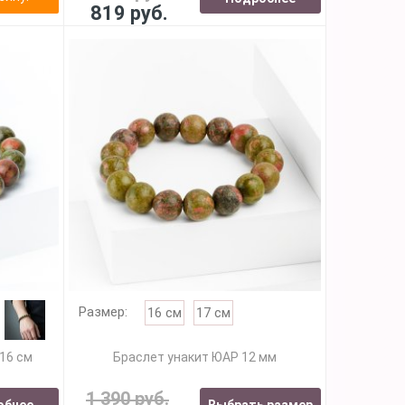
819 руб.
Размер:
16 см
17 см
16 см
Браслет унакит ЮАР 12 мм
1 390 руб.
обнее
Выбрать размер