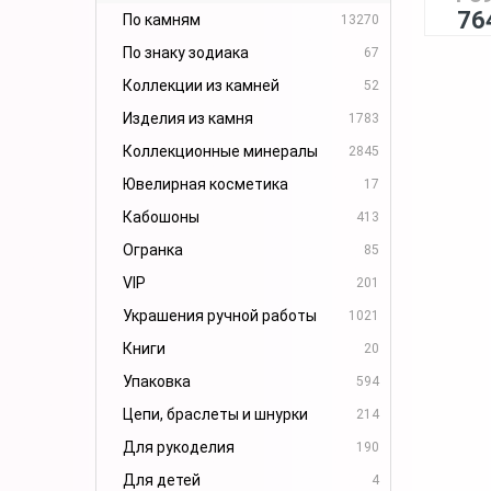
76
По камням
13270
По знаку зодиака
67
Коллекции из камней
52
Изделия из камня
1783
Коллекционные минералы
2845
Ювелирная косметика
17
Кабошоны
413
Огранка
85
VIP
201
Украшения ручной работы
1021
Книги
20
Упаковка
594
Цепи, браслеты и шнурки
214
Для рукоделия
190
Для детей
4