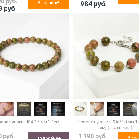
90 руб.
984 руб.
В корзину!
9 руб.
слет унакит ЮАР 6 мм 17 см
Браслет унакит ЮАР 10 мм 17
см) (сталь хир.)
0 руб.
1 190 руб.
В кор
Подробнее