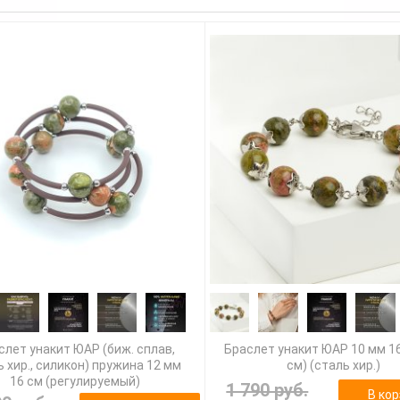
слет унакит ЮАР (биж. сплав,
Браслет унакит ЮАР 10 мм 16
ь хир., силикон) пружина 12 мм
см) (сталь хир.)
16 см (регулируемый)
1 790 руб.
В кор