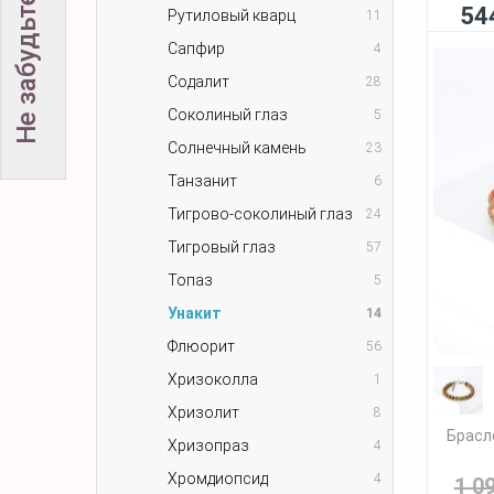
54
Рутиловый кварц
11
Сапфир
4
Содалит
28
Соколиный глаз
5
Солнечный камень
23
Танзанит
6
Тигрово-соколиный глаз
24
Тигровый глаз
57
Топаз
5
Унакит
14
Флюорит
56
Хризоколла
1
Хризолит
8
Брасле
Хризопраз
4
Хромдиопсид
4
1 0