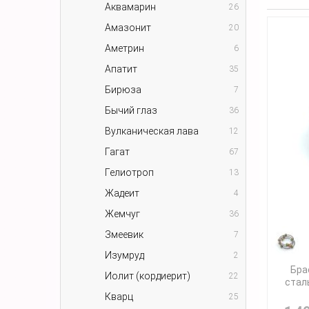
Аквамарин
26
Амазонит
20
Аметрин
6
Апатит
35
Бирюза
7
Бычий глаз
36
Вулканическая лава
12
Гагат
67
Гелиотроп
13
Жадеит
4
Жемчуг
36
Змеевик
7
Изумруд
2
Бра
Иолит (кордиерит)
22
стал
Кварц
25