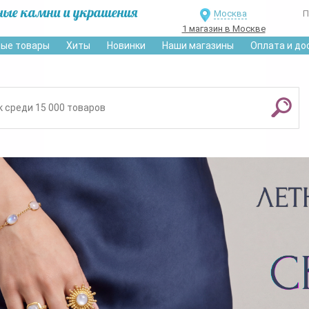
ные камни и украшения
Москва
П
1 магазин в Москве
ые товары
Хиты
Новинки
Наши магазины
Оплата и до