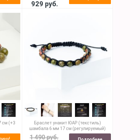
929 руб.
 см (+3
Браслет унакит ЮАР (текстиль)
шамбала 6 мм 17 см (регулируемый)
1 490 руб.
зину!
Подробнее