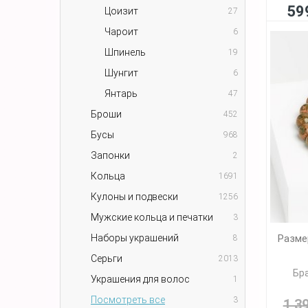
59
Цоизит
27
Чароит
6
Шпинель
19
Шунгит
6
Янтарь
47
Броши
452
Бусы
968
Запонки
2
Кольца
1691
Кулоны и подвески
1256
Мужские кольца и печатки
3
Разме
Наборы украшений
8
Серьги
2013
Бра
Украшения для волос
1
Посмотреть все
3
1 3