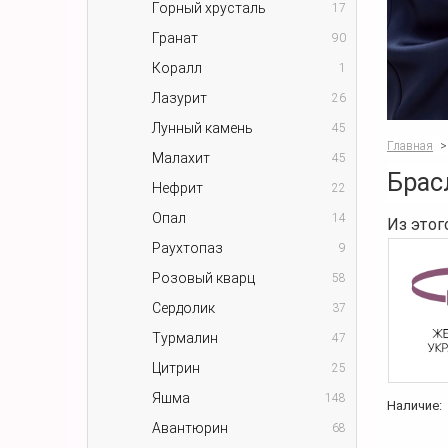
Горный хрусталь
17
Гранат
90
Коралл
1
Лазурит
26
Лунный камень
45
Главная
>
Малахит
45
Брас
Нефрит
22
Опал
14
Из этог
Раухтопаз
9
Розовый кварц
58
Сердолик
37
Турмалин
47
Цитрин
25
Яшма
148
Наличие:
Авантюрин
68