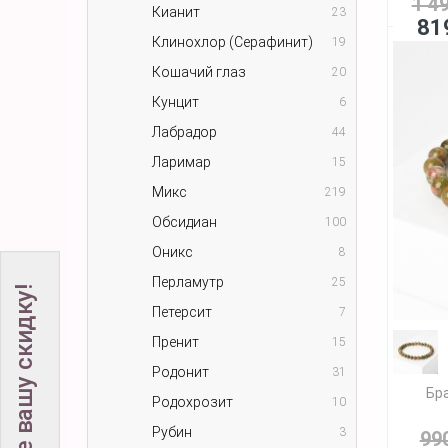
1 4
Кианит
23
81
Клинохлор (Серафинит)
19
Кошачий глаз
20
Кунцит
6
Лабрадор
44
Ларимар
15
Микс
219
Обсидиан
100
Оникс
8
Перламутр
25
Не забудьте вашу скидку!
Петерсит
7
Пренит
15
Родонит
31
Бра
Родохрозит
10
Рубин
3
99