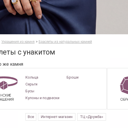
Украшения из камня
>
Браслеты из натуральных камней
леты с унакитом
о же камня
Кольца
Броши
Серьги
Бусы
Кулоны и подвески
Все
Интернет-магазин
ТЦ «Дружба»