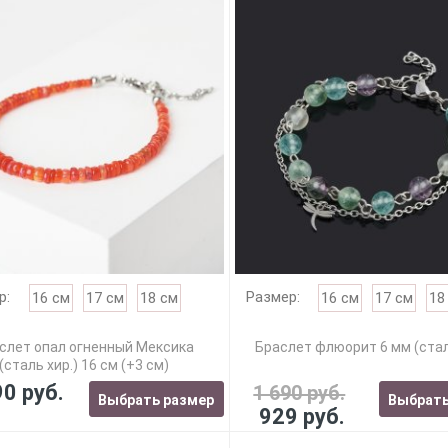
р:
Размер:
16 см
17 см
18 см
16 см
17 см
18
слет опал огненный Мексика
Браслет флюорит 6 мм (стал
(сталь хир.) 16 см (+3 см)
90 руб.
1 690 руб.
Выбрать размер
Выбрать
929 руб.