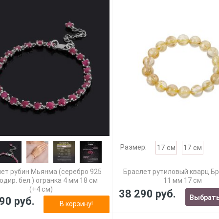
Размер:
17 см
17 см
ет рубин Мьянма (серебро 925
Браслет рутиловый кварц Б
родир. бел.) огранка 4 мм 18 см
11 мм 17 см
(+4 см)
38 290 руб.
Выбрать
90 руб.
В корзину!