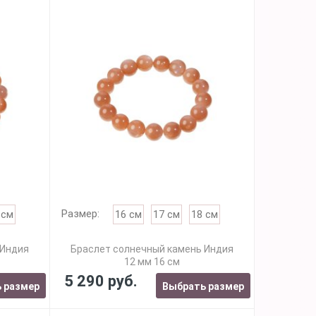
Размер:
 см
16 см
17 см
18 см
 Индия
Браслет солнечный камень Индия
12 мм 16 см
5 290 руб.
 размер
Выбрать размер