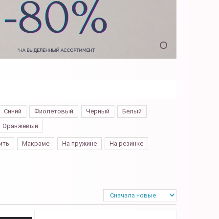
Синий
Фиолетовый
Черный
Белый
Оранжевый
ить
Макраме
На пружине
На резинке