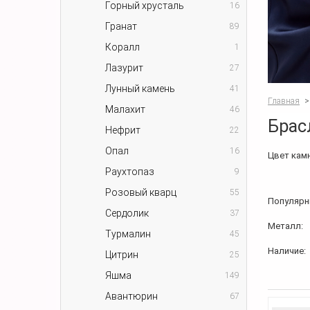
Горный хрусталь
16
Гранат
89
Коралл
1
Лазурит
27
Лунный камень
41
Главная
>
Малахит
46
Брас
Нефрит
22
Опал
16
Цвет камн
Раухтопаз
9
Розовый кварц
55
Популярн
Сердолик
37
Металл:
Турмалин
45
Наличие:
Цитрин
25
Яшма
149
Авантюрин
67