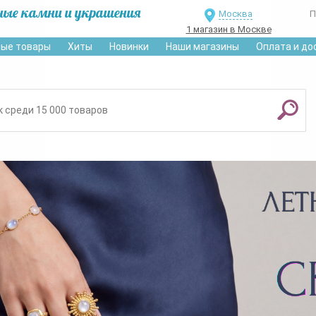
ные камни и украшения
Москва
П
1 магазин в Москве
ые товары
Хиты
Новинки
Наши магазины
Оплата и до