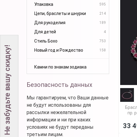
Упаковка
595
Цепи, браслеты и шнурки
214
Для рукоделия
189
Для детей
4
Стиль Бохо
753
Не забудьте вашу скидку!
Новый год и Рождество
158
Камни по знакам зодиака
Безопасность данных
Мы гарантируем, что Ваши данные
не будут использованы для
Брасл
рассылки нежелательной
пр. 
информации и ни при каких
33 4
условиях не будут переданы
третьим лицам.