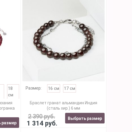
Размер:
18
16 см
17 см
см
нзания
Браслет гранат альмандин Индия
 огранка
(сталь хир.) 6 мм
2 390 руб.
Выбрать размер
1 314 руб.
 размер