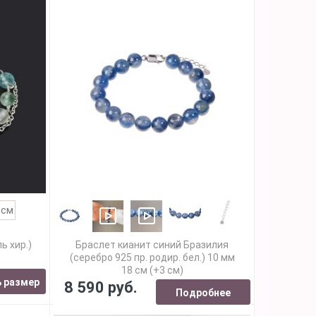
 см
ь хир.)
Браслет кианит синий Бразилия
(серебро 925 пр. родир. бел.) 10 мм
18 см (+3 см)
 размер
8 590 руб.
Подробнее