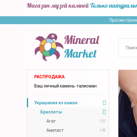
Магазин-музей камней
Только натураль
Просмотренн
РАСПРОДАЖА
Ваш личный камень-талисман
Украшения из камня
Браслеты
Агат
102
Аметист
108