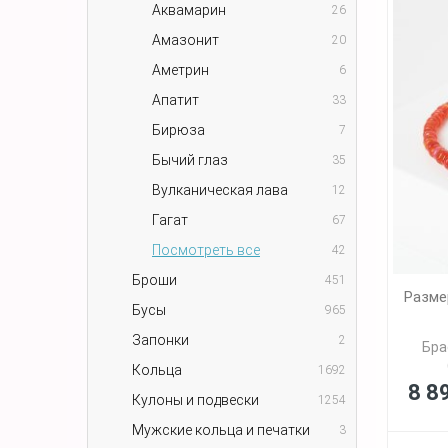
Аквамарин
26
Амазонит
20
Аметрин
6
Апатит
33
Бирюза
7
Бычий глаз
35
Вулканическая лава
12
Гагат
67
Посмотреть все
42
Броши
451
Разме
Бусы
965
Запонки
2
Бра
Кольца
1692
8 8
Кулоны и подвески
1254
Мужские кольца и печатки
3