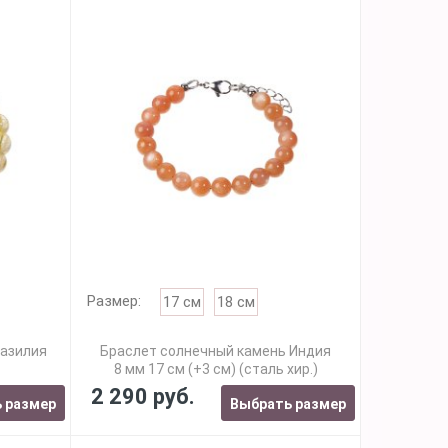
Размер:
17 см
18 см
разилия
Браслет солнечный камень Индия
8 мм 17 см (+3 см) (сталь хир.)
2 290 руб.
 размер
Выбрать размер