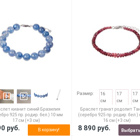
Размер:
16
17
17
см
см
см
слет кианит синий Бразилия
Браслет гранат родолит Та
ебро 925 пр. родир. бел.) 10 мм
(серебро 925 пр. родир. бел.)
17 см (+3 см)
16 см (+3 см)
90 руб.
8 890 руб.
В корзину!
Выбрать