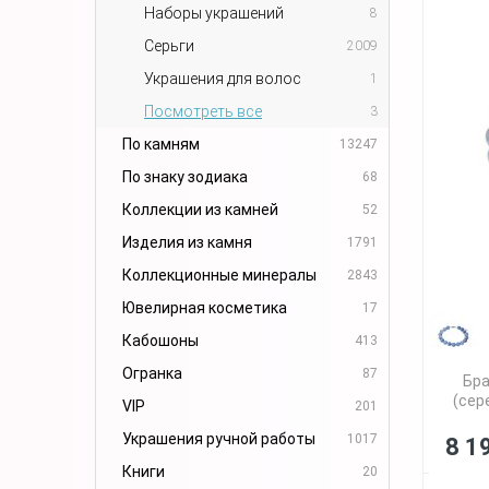
Наборы украшений
8
Серьги
2009
Украшения для волос
1
Посмотреть все
3
По камням
13247
По знаку зодиака
68
Коллекции из камней
52
Изделия из камня
1791
Коллекционные минералы
2843
Ювелирная косметика
17
Кабошоны
413
Огранка
87
Бра
(сер
VIP
201
Украшения ручной работы
1017
8 1
Книги
20