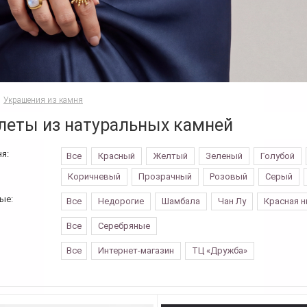
Украшения из камня
леты из натуральных камней
я:
Все
Красный
Желтый
Зеленый
Голубой
Коричневый
Прозрачный
Розовый
Серый
ые:
Все
Недорогие
Шамбала
Чан Лу
Красная н
Все
Серебряные
Все
Интернет-магазин
ТЦ «Дружба»