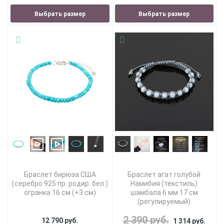
Выбрать размер
Выбрать размер
Браслет бирюза США
Браслет агат голубой
(серебро 925 пр. родир. бел.)
Намибия (текстиль)
огранка 16 см (+3 см)
шамбала 6 мм 17 см
(регулируемый)
2 390 руб.
12 790 руб.
1 314 руб.