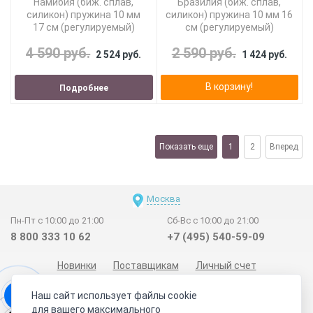
Намибия (биж. сплав,
Бразилия (биж. сплав,
силикон) пружина 10 мм
силикон) пружина 10 мм 16
17 см (регулируемый)
см (регулируемый)
4 590 руб.
2 590 руб.
2 524 руб.
1 424 руб.
В корзину!
Подробнее
Показать еще
1
2
Вперед
Москва
Пн-Пт с 10:00 до 21:00
Сб-Вс с 10:00 до 21:00
8 800 333 10 62
+7 (495) 540-59-09
Новинки
Поставщикам
Личный счет
Договор-оферта
О нас
Наши магазины
Наш сайт использует файлы cookie
Отзывы покупателей
Сертификаты
Статьи
для вашего максимального