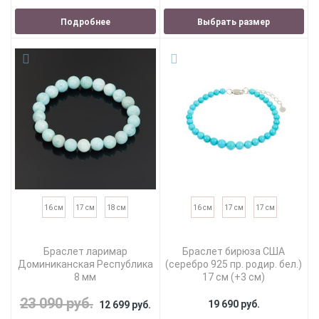
Подробнее
Выбрать размер
16 см
17 см
18 см
16 см
17 см
17 см
Браслет ларимар
Браслет бирюза США
Доминиканская Республика
(серебро 925 пр. родир. бел.)
8 мм
17 см (+3 см)
23 090 руб.
19 690 руб.
12 699 руб.