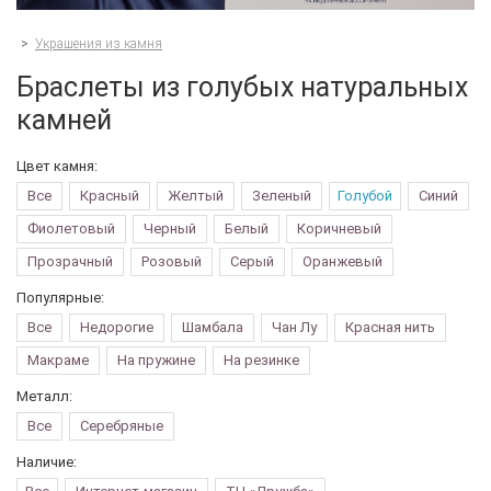
>
Украшения из камня
Браслеты из голубых натуральных
камней
Цвет камня:
Все
Красный
Желтый
Зеленый
Голубой
Синий
Фиолетовый
Черный
Белый
Коричневый
Прозрачный
Розовый
Серый
Оранжевый
Популярные:
Все
Недорогие
Шамбала
Чан Лу
Красная нить
Макраме
На пружине
На резинке
Металл:
Все
Серебряные
Наличие: