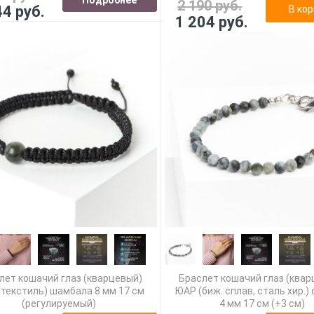
2 190 руб.
44 руб.
В кор
1 204 руб.
лет кошачий глаз (кварцевый)
Браслет кошачий глаз (ква
текстиль) шамбала 8 мм 17 см
ЮАР (биж. сплав, сталь хир.)
(регулируемый)
4 мм 17 см (+3 см)