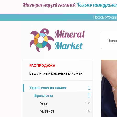
Магазин-музей камней
Только натураль
Просмотренн
РАСПРОДАЖА
Ваш личный камень-талисман
Украшения из камня
Браслеты
Агат
104
Аметист
109