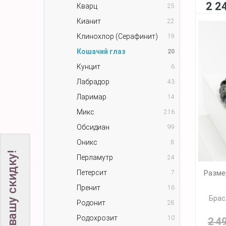
2 2
Кварц
25
Кианит
22
Клинохлор (Серафинит)
19
Кошачий глаз
20
Кунцит
6
Лабрадор
43
Ларимар
14
Микс
216
Обсидиан
99
Оникс
8
Не забудьте вашу скидку!
Перламутр
24
Разме
Петерсит
7
Пренит
16
Брас
Родонит
28
Родохрозит
10
2 4