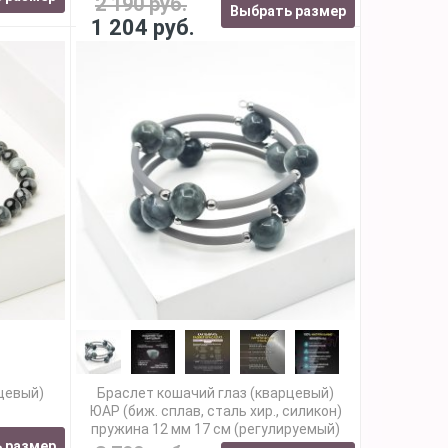
2 190 руб.
Выбрать размер
1 204 руб.
рцевый)
Браслет кошачий глаз (кварцевый)
ЮАР (биж. сплав, сталь хир., силикон)
пружина 12 мм 17 см (регулируемый)
 размер