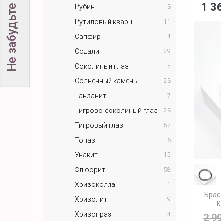
1 3
Рубин
3
Рутиловый кварц
11
Сапфир
4
Содалит
29
Соколиный глаз
5
Солнечный камень
23
Танзанит
7
Тигрово-соколиный глаз
23
Тигровый глаз
57
Топаз
6
Унакит
15
Флюорит
58
Хризоколла
1
Брас
Хризолит
9
Ю
Хризопраз
4
2 9