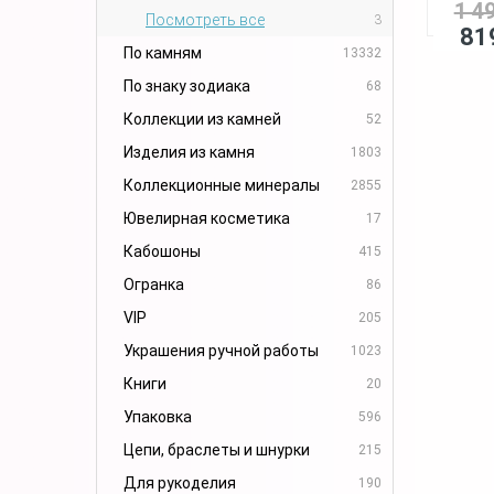
1 4
Посмотреть все
3
81
По камням
13332
По знаку зодиака
68
Коллекции из камней
52
Изделия из камня
1803
Коллекционные минералы
2855
Ювелирная косметика
17
Кабошоны
415
Огранка
86
VIP
205
Украшения ручной работы
1023
Книги
20
Упаковка
596
Цепи, браслеты и шнурки
215
Для рукоделия
190