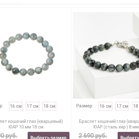
р:
Размер:
16 см
17 см
18 см
16 см
17 см
18
лет кошачий глаз (кварцевый)
Браслет кошачий глаз (ква
ЮАР 10 мм 18 см
ЮАР (сталь хир.) 8 мм
90 руб.
2 690 руб.
Выбрать размер
Выбрать