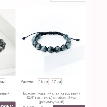
Размер:
 см
16 см
17 см
рцевый)
Браслет кошачий глаз (кварцевый)
ЮАР (текстиль) шамбала 8 мм
(регулируемый)
 размер