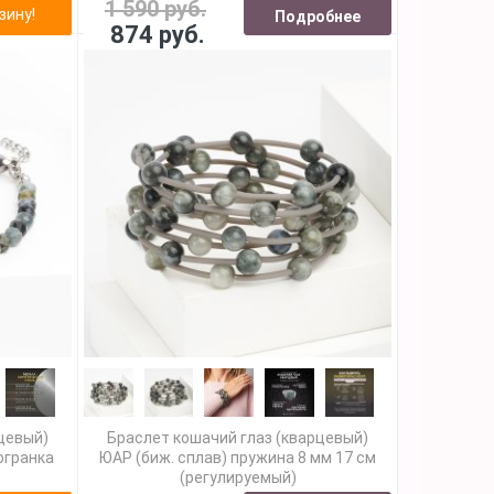
1 590 руб.
зину!
Подробнее
874 руб.
рцевый)
Браслет кошачий глаз (кварцевый)
 огранка
ЮАР (биж. сплав) пружина 8 мм 17 см
(регулируемый)