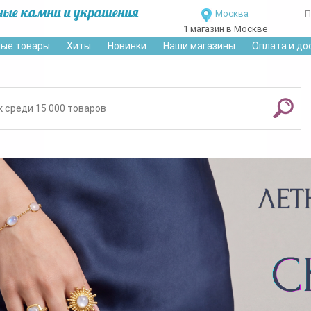
ные камни и украшения
Москва
П
1 магазин в Москве
ые товары
Хиты
Новинки
Наши магазины
Оплата и до