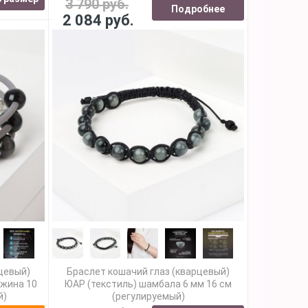
3 790 руб.
Подробнее
2 084 руб.
рцевый)
Браслет кошачий глаз (кварцевый)
ужина 10
ЮАР (текстиль) шамбала 6 мм 16 см
й)
(регулируемый)