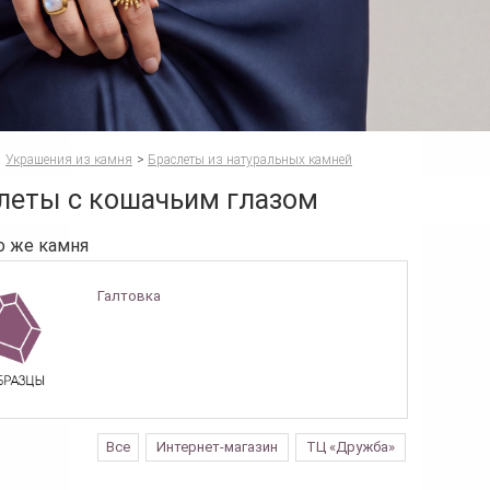
Украшения из камня
>
Браслеты из натуральных камней
леты с кошачьим глазом
о же камня
Галтовка
Все
Интернет-магазин
ТЦ «Дружба»