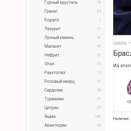
Горный хрусталь
18
Гранат
93
Коралл
1
Лазурит
27
Лунный камень
45
Главная
>
Малахит
45
Брас
Нефрит
22
Опал
15
Из этог
Раухтопаз
10
Розовый кварц
61
Сердолик
38
Турмалин
47
Цитрин
25
Яшма
148
Наличие:
Авантюрин
66