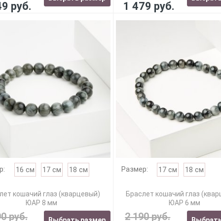
49 руб.
1 479 руб.
р:
Размер:
16 см
17 см
18 см
17 см
18 см
лет кошачий глаз (кварцевый)
Браслет кошачий глаз (ква
ЮАР 8 мм
ЮАР 6 мм
90 руб.
2 190 руб.
Выбрать размер
Выбрать