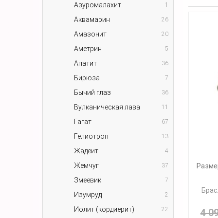
Азуромалахит
1
Аквамарин
26
Амазонит
20
Аметрин
5
Апатит
36
Бирюза
7
Бычий глаз
36
Вулканическая лава
11
Гагат
67
Гелиотроп
13
Жадеит
4
Разме
Жемчуг
37
Змеевик
7
Брас
Изумруд
2
Иолит (кордиерит)
22
4 0