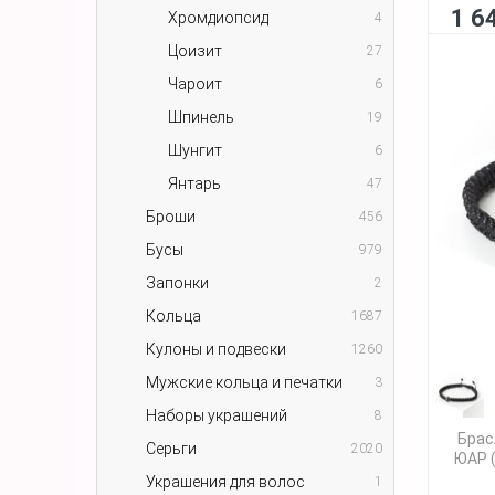
1 6
Хромдиопсид
4
Цоизит
27
Чароит
6
Шпинель
19
Шунгит
6
Янтарь
47
Броши
456
Бусы
979
Запонки
2
Кольца
1687
Кулоны и подвески
1260
Мужские кольца и печатки
3
Наборы украшений
8
Брас
Серьги
2020
ЮАР (
Украшения для волос
1