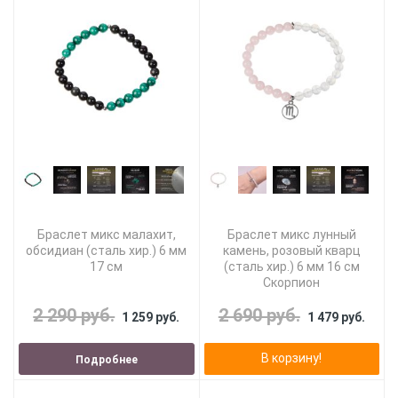
Браслет микс малахит,
Браслет микс лунный
обсидиан (сталь хир.) 6 мм
камень, розовый кварц
17 см
(сталь хир.) 6 мм 16 см
Скорпион
2 290 руб.
2 690 руб.
1 259 руб.
1 479 руб.
В корзину!
Подробнее