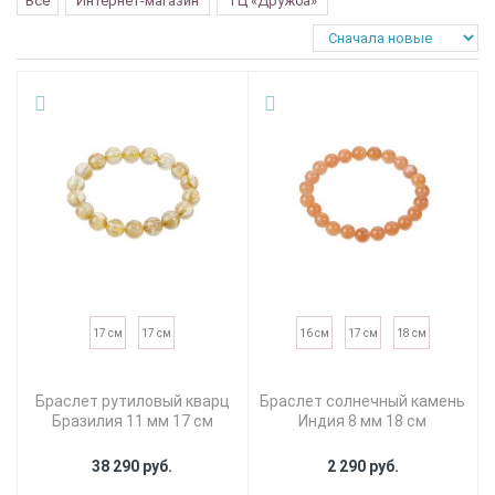
Все
Интернет-магазин
ТЦ «Дружба»
17 см
17 см
16 см
17 см
18 см
Браслет рутиловый кварц
Браслет солнечный камень
Бразилия 11 мм 17 см
Индия 8 мм 18 см
38 290 руб.
2 290 руб.