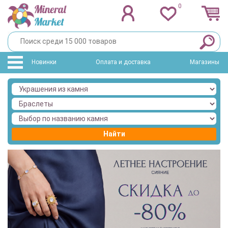
0
Новинки
Оплата и доставка
Магазины
Найти