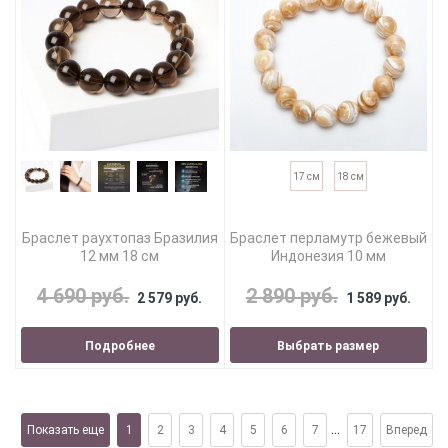
17 см
18 см
Браслет раухтопаз Бразилия
Браслет перламутр бежевый
12 мм 18 см
Индонезия 10 мм
4 690 руб.
2 890 руб.
2 579 руб.
1 589 руб.
Подробнее
Выбрать размер
...
Показать еще
1
2
3
4
5
6
7
17
Вперед