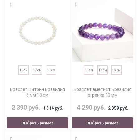
16 см
17 см
18 см
16 см
17 см
18 см
Браслет цитрин Бразилия
Браслет аметист Бразилия
6 мм 18 см
огранка 10 мм
2 390 руб.
4 290 руб.
1 314 руб.
2 359 руб.
Выбрать размер
Выбрать размер