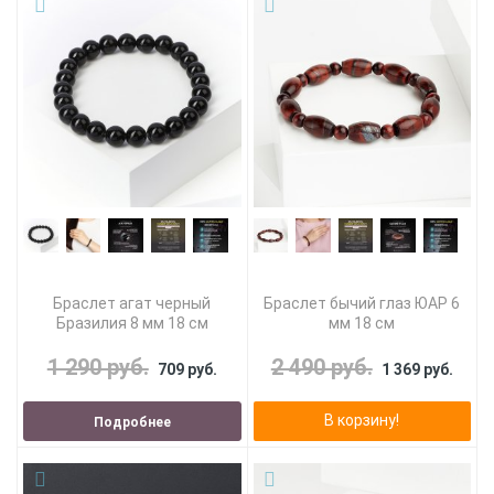
Браслет агат черный
Браслет бычий глаз ЮАР 6
Бразилия 8 мм 18 см
мм 18 см
1 290 руб.
2 490 руб.
709 руб.
1 369 руб.
В корзину!
Подробнее