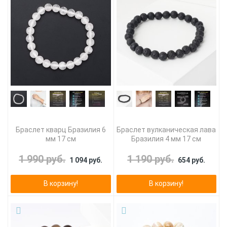
Браслет кварц Бразилия 6
Браслет вулканическая лава
мм 17 см
Бразилия 4 мм 17 см
1 990 руб.
1 190 руб.
1 094 руб.
654 руб.
В корзину!
В корзину!