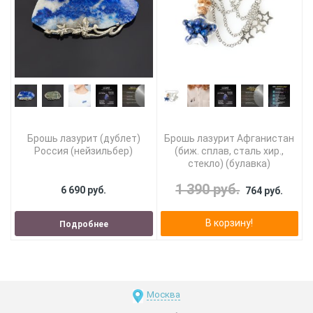
Брошь лазурит (дублет)
Брошь лазурит Афганистан
Россия (нейзильбер)
(биж. сплав, сталь хир.,
стекло) (булавка)
1 390 руб.
6 690 руб.
764 руб.
В корзину!
Подробнее
Москва