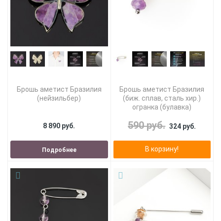
Брошь аметист Бразилия
Брошь аметист Бразилия
(нейзильбер)
(биж. сплав, сталь хир.)
огранка (булавка)
590 руб.
8 890 руб.
324 руб.
В корзину!
Подробнее