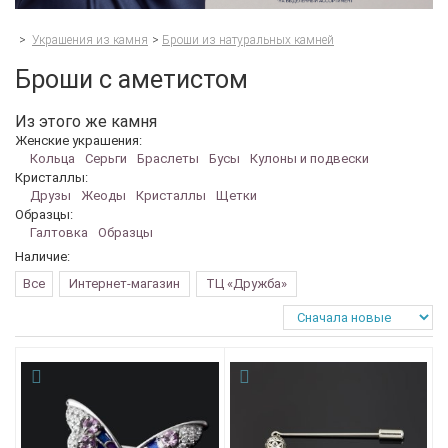
>
Украшения из камня
>
Броши из натуральных камней
Броши с аметистом
Из этого же камня
Женские украшения:
Кольца
Серьги
Браслеты
Бусы
Кулоны и подвески
Кристаллы:
Друзы
Жеоды
Кристаллы
Щетки
Образцы:
Галтовка
Образцы
Наличие:
Все
Интернет-магазин
ТЦ «Дружба»