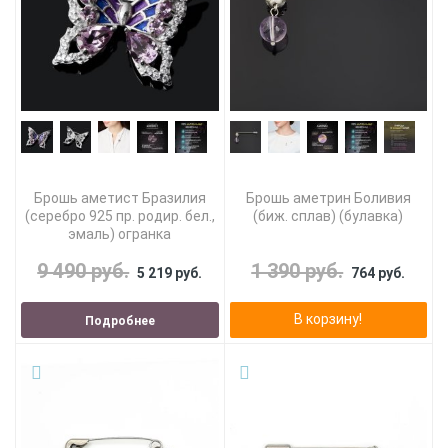
Брошь аметист Бразилия
Брошь аметрин Боливия
(серебро 925 пр. родир. бел.,
(биж. сплав) (булавка)
эмаль) огранка
9 490 руб.
1 390 руб.
5 219 руб.
764 руб.
В корзину!
Подробнее