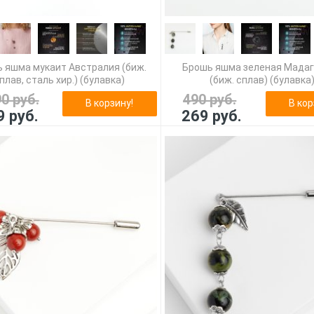
 яшма мукаит Австралия (биж.
Брошь яшма зеленая Мада
плав, сталь хир.) (булавка)
(биж. сплав) (булавка
90 руб.
490 руб.
В корзину!
В кор
9 руб.
269 руб.