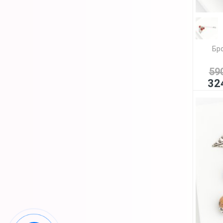
Бр
59
32