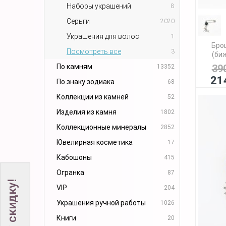
Наборы украшений
8
Серьги
2020
Украшения для волос
1
Бро
Посмотреть все
3
(биж
По камням
39
13352
21
По знаку зодиака
68
Коллекции из камней
52
Изделия из камня
1802
Коллекционные минералы
2852
Ювелирная косметика
17
Кабошоны
415
Огранка
87
VIP
204
Украшения ручной работы
1026
Книги
20