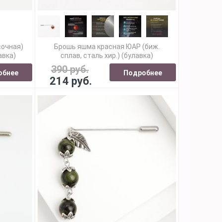
сочная)
Брошь яшма красная ЮАР (биж.
авка)
сплав, сталь хир.) (булавка)
390 руб.
обнее
Подробнее
214 руб.