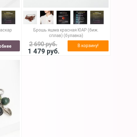
гаскар
Брошь яшма красная ЮАР (биж.
)
сплав) (булавка)
2 690 руб.
В корзину!
обнее
1 479 руб.