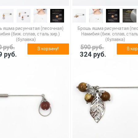
ь яшма рисунчатая (песочная)
Брошь яшма рисунчатая (пе
ибия (биж. сплав, сталь хир.)
Намибия (биж. сплав, сталь
(булавка)
(булавка)
0 руб.
590 руб.
В корзину!
В кор
9 руб.
324 руб.