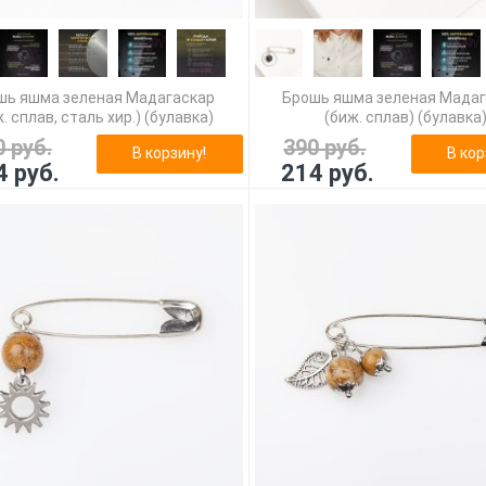
шь яшма зеленая Мадагаскар
Брошь яшма зеленая Мада
. сплав, сталь хир.) (булавка)
(биж. сплав) (булавка
0 руб.
390 руб.
В корзину!
В кор
4 руб.
214 руб.