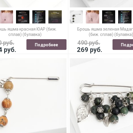
ошь яшма красная ЮАР (биж.
Брошь яшма зеленая Мада
сплав) (булавка)
(биж. сплав) (булавка
0 руб.
490 руб.
Подробнее
Подр
4 руб.
269 руб.