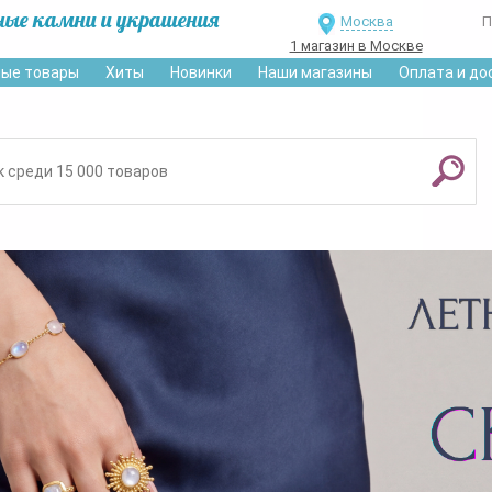
ные камни и украшения
Москва
П
1 магазин в Москве
ые товары
Хиты
Новинки
Наши магазины
Оплата и до