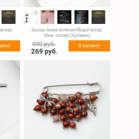
гаскар
Брошь яшма зеленая Мадагаскар
)
(биж. сплав) (булавка)
490 руб.
зину!
В корзину!
269 руб.