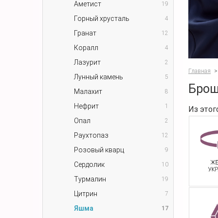
Аметист
19
Горный хрусталь
4
Гранат
12
Коралл
4
Лазурит
2
Главная
>
Лунный камень
5
Брош
Малахит
8
Нефрит
1
Из этог
Опал
2
Раухтопаз
12
Розовый кварц
9
Сердолик
10
Турмалин
19
Цитрин
7
Яшма
17