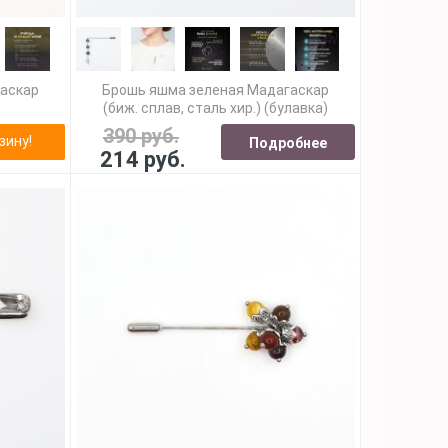
гаскар
Брошь яшма зеленая Мадагаскар
)
(биж. сплав, сталь хир.) (булавка)
390 руб.
зину!
Подробнее
214 руб.