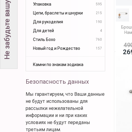
Не забудьте вашу скидку!
Упаковка
595
Цепи, браслеты и шнурки
215
Для рукоделия
190
Брош
Для детей
4
Нам
Стиль Бохо
760
49
Новый год и Рождество
157
26
Камни по знакам зодиака
Безопасность данных
Мы гарантируем, что Ваши данные
не будут использованы для
рассылки нежелательной
информации и ни при каких
условиях не будут переданы
третьим лицам.