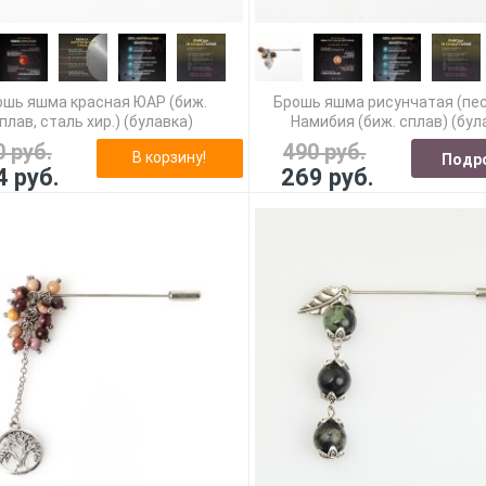
ошь яшма красная ЮАР (биж.
Брошь яшма рисунчатая (пе
плав, сталь хир.) (булавка)
Намибия (биж. сплав) (бул
0 руб.
490 руб.
В корзину!
Подр
4 руб.
269 руб.