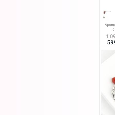
Брошь
с
1 0
59