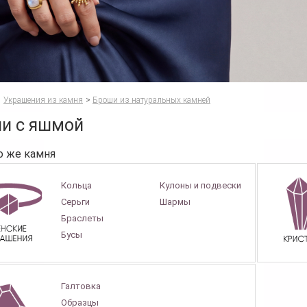
Украшения из камня
>
Броши из натуральных камней
и с яшмой
о же камня
Кольца
Кулоны и подвески
Серьги
Шармы
Браслеты
Бусы
Галтовка
Образцы