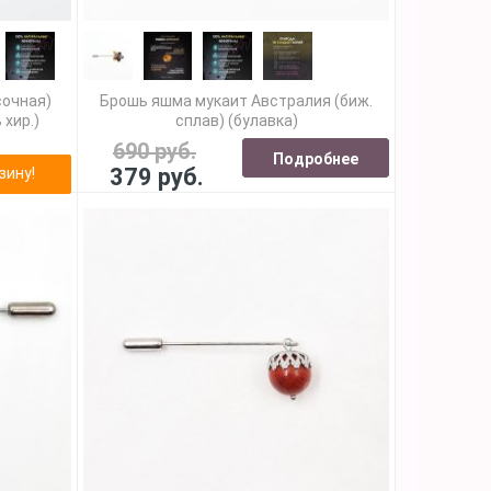
сочная)
Брошь яшма мукаит Австралия (биж.
 хир.)
сплав) (булавка)
690 руб.
Подробнее
379 руб.
зину!