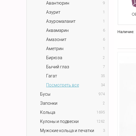
Авантюрин
9
Азурит
1
Азуромалахит
1
Аквамарин
6
Наличие:
Амазонит
6
Аметрин
1
Бирюза
2
Бычий глаз
7
Гагат
35
Посмотреть все
34
Бусы
974
Запонки
2
Кольца
1695
Кулоны и подвески
1262
Мужские кольца и печатки
3