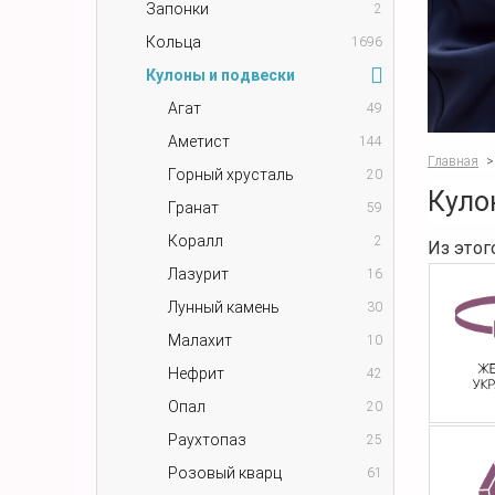
Запонки
2
Кольца
1696
Кулоны и подвески
Агат
49
Аметист
144
Главная
>
Горный хрусталь
20
Куло
Гранат
59
Коралл
2
Из этог
Лазурит
16
Лунный камень
30
Малахит
10
Нефрит
42
Опал
20
Раухтопаз
25
Розовый кварц
61