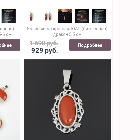
сочная)
Кулон яшма красная ЮАР (биж. сплав)
5-6 см
дракон 5,5 см
1 690 руб.
обнее
Подробнее
929 руб.