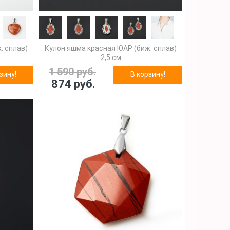
. сплав)
Кулон яшма красная ЮАР (биж. сплав)
2,5 см
1 590 руб.
зину!
В корзину!
874 руб.