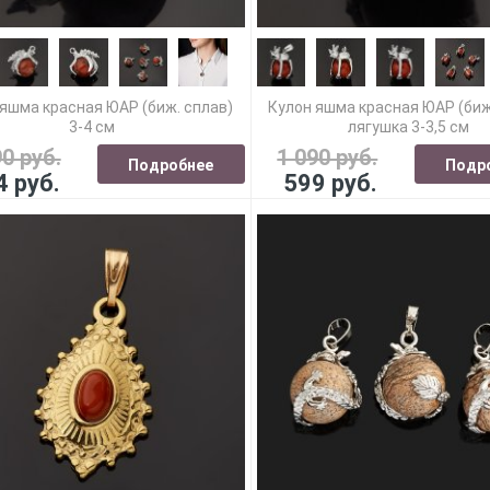
яшма красная ЮАР (биж. сплав)
Кулон яшма красная ЮАР (биж
3-4 см
лягушка 3-3,5 см
90 руб.
1 090 руб.
Подробнее
Подр
4 руб.
599 руб.