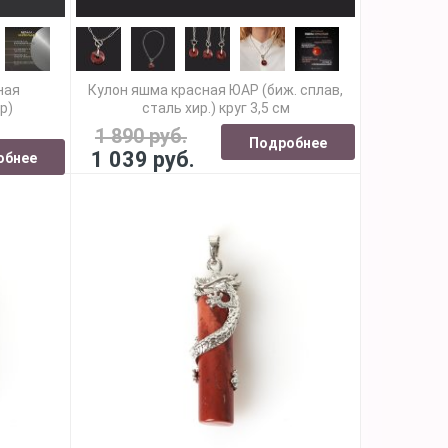
ная
Кулон яшма красная ЮАР (биж. сплав,
р)
сталь хир.) круг 3,5 см
1 890 руб.
Подробнее
1 039 руб.
обнее