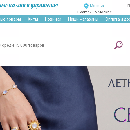
ные камни и украшения
Москва
П
1 магазин в Москве
ые товары
Хиты
Новинки
Наши магазины
Оплата и до