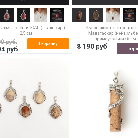
 яшма красная ЮАР (сталь хир.)
Кулон яшма пестроцвет
2,5 см
Мадагаскар (нейзильбе
прямоугольник 5 см
90 руб.
В корзину!
8 190 руб.
04 руб.
Подр