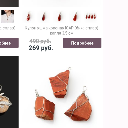
. сплав)
Кулон яшма красная ЮАР (биж. сплав)
капля 3,5 см
490 руб.
обнее
Подробнее
269 руб.