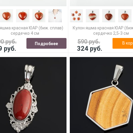
яшма красная ЮАР (биж. сплав)
Кулон яшма красная ЮАР (биж
сердечко 4 см
сердечко 2,5-3 см
90 руб.
590 руб.
В кор
Подробнее
9 руб.
324 руб.