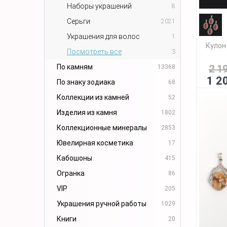
Наборы украшений
8
Серьги
2021
Украшения для волос
1
Кулон
Посмотреть все
3
По камням
2 1
13368
1 2
По знаку зодиака
68
Коллекции из камней
52
Изделия из камня
1802
Коллекционные минералы
2853
Ювелирная косметика
17
Кабошоны
415
Огранка
86
VIP
205
Украшения ручной работы
1029
Книги
20