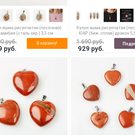
н яшма рисунчатая (песочная)
Кулон яшма рисунчатая (пе
амибия (сталь хир.) 3,5 см
ЮАР (биж. сплав) дракон 5,
90 руб.
1 690 руб.
В корзину!
Подр
9 руб.
929 руб.