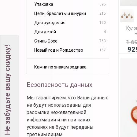
Упаковка
595
Цепи, браслеты и шнурки
215
Для рукоделия
190
Куло
Для детей
4
Н
Стиль Бохо
1 6
763
Не забудьте вашу скидку!
92
Новый год и Рождество
157
Камни по знакам зодиака
Безопасность данных
Мы гарантируем, что Ваши данные
не будут использованы для
рассылки нежелательной
информации и ни при каких
условиях не будут переданы
третьим лицам.