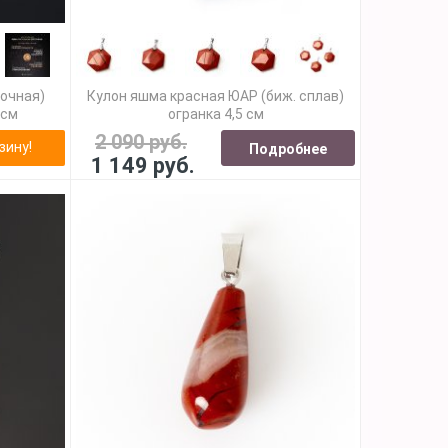
сочная)
Кулон яшма красная ЮАР (биж. сплав)
 см
огранка 4,5 см
2 090 руб.
зину!
Подробнее
1 149 руб.