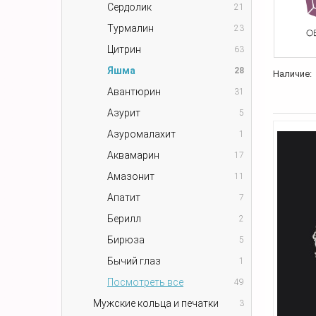
Сердолик
21
Турмалин
23
Цитрин
63
Яшма
28
Наличие:
Авантюрин
31
Азурит
5
Азуромалахит
1
Аквамарин
17
Амазонит
11
Апатит
7
Берилл
2
Бирюза
5
Бычий глаз
1
Посмотреть все
49
Мужские кольца и печатки
3