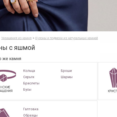
Украшения из камня
>
Кулоны и подвески из натуральных камней
ны с яшмой
о же камня
Кольца
Броши
Серьги
Шармы
Браслеты
Бусы
Галтовка
Образцы