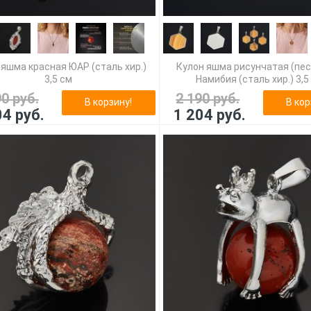
 яшма красная ЮАР (сталь хир.)
Кулон яшма рисунчатая (пе
3,5 см
Намибия (сталь хир.) 3,5
90 руб.
2 190 руб.
В корзину!
В кор
04 руб.
1 204 руб.