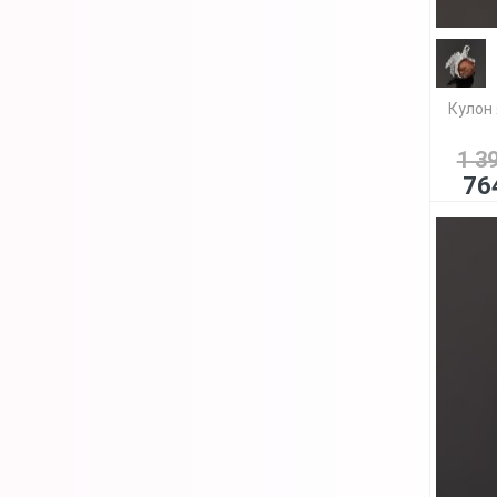
Кулон 
1 3
76