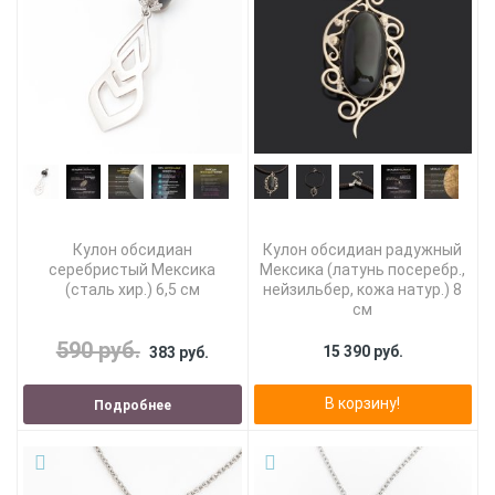
Кулон обсидиан
Кулон обсидиан радужный
серебристый Мексика
Мексика (латунь посеребр.,
(сталь хир.) 6,5 см
нейзильбер, кожа натур.) 8
см
590 руб.
15 390 руб.
383 руб.
В корзину!
Подробнее