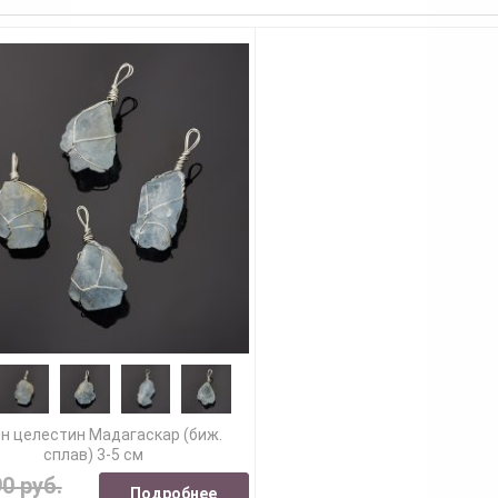
н целестин Мадагаскар (биж.
сплав) 3-5 см
90 руб.
Подробнее