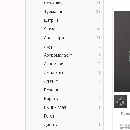
Сердолик
21
Турмалин
23
Цитрин
63
Яшма
28
Авантюрин
31
Азурит
5
Азуромалахит
1
Аквамарин
17
Амазонит
11
Апатит
7
Берилл
2
Бирюза
5
Бычий глаз
1
Куло
Гагат
10
Диоптаз
1
2 1