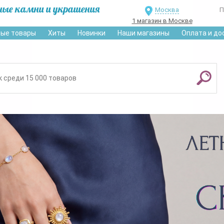
ные камни и украшения
Москва
П
1 магазин в Москве
ые товары
Хиты
Новинки
Наши магазины
Оплата и до