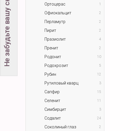
Не забудьте вашу скидку!
Ортоцерас
1
Офиокальцит
2
Перламутр
2
Пирит
2
Празиолит
4
Пренит
2
Родонит
10
Родохрозит
5
Рубин
12
Рутиловый кварц
3
Сапфир
15
Селенит
11
Симбирцит
3
Содалит
24
Соколиный глаз
2