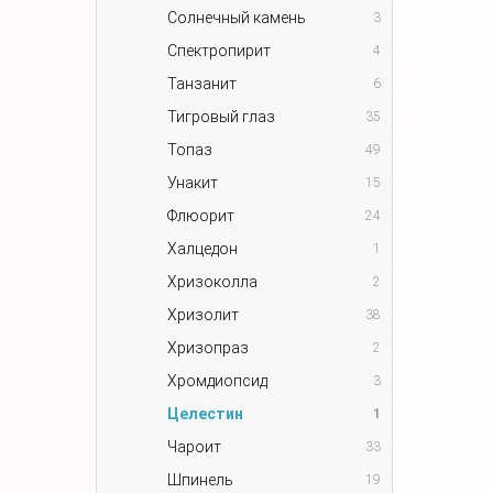
Солнечный камень
3
Спектропирит
4
Танзанит
6
Тигровый глаз
35
Топаз
49
Унакит
15
Флюорит
24
Халцедон
1
Хризоколла
2
Хризолит
38
Хризопраз
2
Хромдиопсид
3
Целестин
1
Чароит
33
Шпинель
19