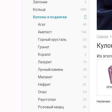
Запонки
2
Кольца
1695
Кулоны и подвески
Агат
49
Аметист
144
Главная
>
Горный хрусталь
20
Куло
Гранат
59
Коралл
2
Из этог
Лазурит
16
Лунный камень
30
Малахит
10
Нефрит
42
Опал
20
Раухтопаз
25
Наличие:
Розовый кварц
61