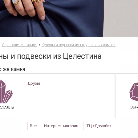
Украшения из камня
>
Кулоны и подвески из натуральных камней
ны и подвески из Целестина
о же камня
Друзы
Все
Интернет-магазин
ТЦ «Дружба»