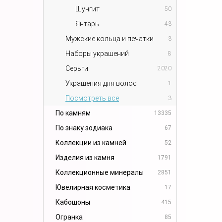
Шунгит
50
Янтарь
43
Мужские кольца и печатки
3
Наборы украшений
8
Серьги
2020
Украшения для волос
1
Посмотреть все
3
По камням
13335
По знаку зодиака
67
Коллекции из камней
52
Изделия из камня
1791
Коллекционные минералы
2851
Ювелирная косметика
17
Кабошоны
415
Огранка
85