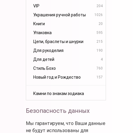
VIP
204
Украшения ручной работы
1026
Книги
20
Упаковка
595
Цепи, браслеты и шнурки
215
Для рукоделия
190
Для детей
4
Стиль Бохо
760
Новый год и Рождество
157
Камни по знакам зодиака
Безопасность данных
Мы гарантируем, что Ваши данные
не будут использованы для