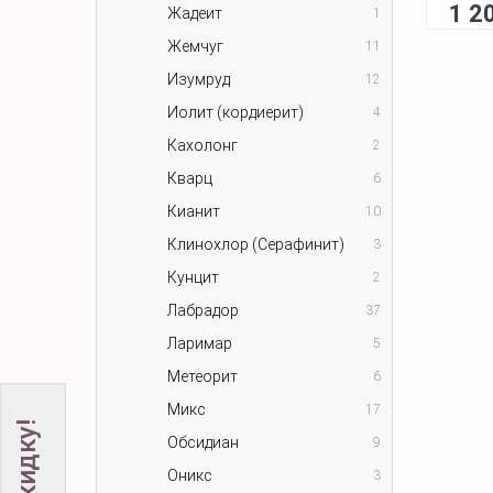
1 2
Жадеит
1
Жемчуг
11
Изумруд
12
Иолит (кордиерит)
4
Кахолонг
2
Кварц
6
Кианит
10
Клинохлор (Серафинит)
3
Кунцит
2
Лабрадор
37
Ларимар
5
Метеорит
6
Микс
17
Обсидиан
9
Оникс
3