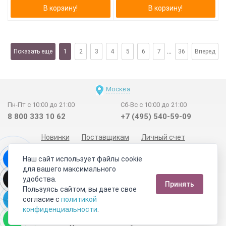
В корзину!
В корзину!
...
Показать еще
1
2
3
4
5
6
7
36
Вперед
Москва
Пн-Пт с 10:00 до 21:00
Сб-Вс с 10:00 до 21:00
8 800 333 10 62
+7 (495) 540-59-09
Новинки
Поставщикам
Личный счет
Договор-оферта
О нас
Наши магазины
Наш сайт использует файлы cookie
Отзывы покупателей
Сертификаты
Статьи
для вашего максимального
удобства.
Обратная связь
Видео о камнях
СОУТ
Телеграм
Принять
Пользуясь сайтом, вы даете свое
Max
ВКонтакте
согласие с
политикой
конфиденциальности
.
2011 - 2026
©
Минерал Маркет