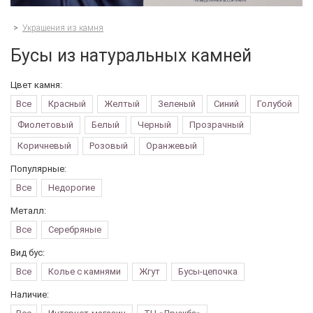
>
Украшения из камня
Бусы из натуральных камней
Цвет камня:
Все
Красный
Желтый
Зеленый
Синий
Голубой
Фиолетовый
Белый
Черный
Прозрачный
Коричневый
Розовый
Оранжевый
Популярные:
Все
Недорогие
Металл:
Все
Серебряные
Вид бус:
Все
Колье с камнями
Жгут
Бусы-цепочка
Наличие: