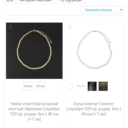
Все
Интернет-магазин
ТЦ «Дружба»
40 см
40 см
Чокер опал благородный
Бусы жемчуг Гонконг
желтый Эфиопия (серебро
(серебро 925 пр. родир. бел.)
925 пр. родир. бел.) 40 см
44 см (+7 см)
(+7 см)