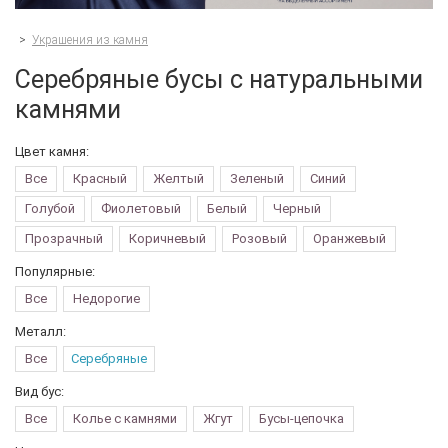
>
Украшения из камня
Серебряные бусы с натуральными
камнями
Цвет камня:
Все
Красный
Желтый
Зеленый
Синий
Голубой
Фиолетовый
Белый
Черный
Прозрачный
Коричневый
Розовый
Оранжевый
Популярные:
Все
Недорогие
Металл:
Все
Серебряные
Вид бус:
Все
Колье с камнями
Жгут
Бусы-цепочка