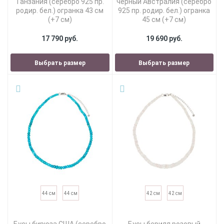
Танзания (серебро 925 пр.
черный Австралия (серебро
родир. бел.) огранка 43 см
925 пр. родир. бел.) огранка
(+7 см)
45 см (+7 см)
17 790 руб.
19 690 руб.
Выбрать размер
Выбрать размер
44 см
44 см
42 см
42 см
Бусы бирюза США (серебро
Бусы берилл розовый