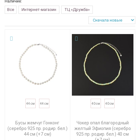
Наличие:
Все
Интернет-магазин
ТЦ «Дружба»
44 см
44 см
40 см
40 см
Бусы жемчуг Гонконг
Чокер опал благородный
(серебро 925 пр. родир. бел.)
желтый Эфиопия (серебро
44 см (+7 см)
925 пр. родир. бел.) 40 см
(+7 см)