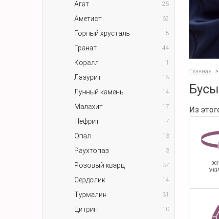
Агат
25
Аметист
62
Горный хрусталь
5
Гранат
44
Коралл
1
Главная
>
Лазурит
18
Бусы
Лунный камень
14
Малахит
17
Из этог
Нефрит
7
Опал
13
Раухтопаз
3
Розовый кварц
37
Сердолик
14
Турмалин
31
Цитрин
10