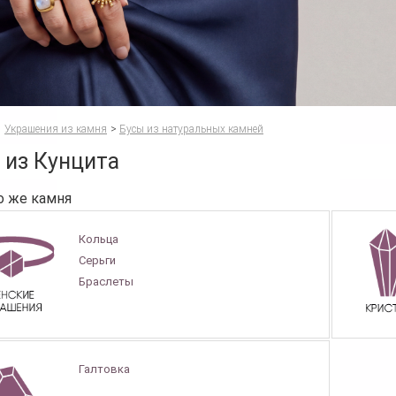
Украшения из камня
>
Бусы из натуральных камней
 из Кунцита
о же камня
Кольца
Серьги
Браслеты
Галтовка