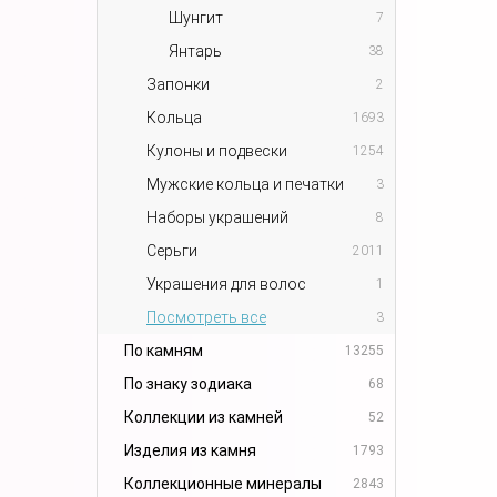
Шунгит
7
Янтарь
38
Запонки
2
Кольца
1693
Кулоны и подвески
1254
Мужские кольца и печатки
3
Наборы украшений
8
Серьги
2011
Украшения для волос
1
Посмотреть все
3
По камням
13255
По знаку зодиака
68
Коллекции из камней
52
Изделия из камня
1793
Коллекционные минералы
2843