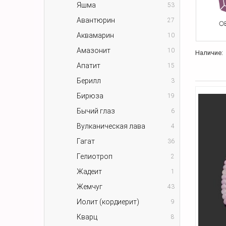
Яшма
53
Авантюрин
27
Аквамарин
10
Амазонит
10
Наличие:
Апатит
15
Берилл
3
Бирюза
19
Бычий глаз
6
Вулканическая лава
4
Гагат
36
Гелиотроп
2
Жадеит
1
Жемчуг
43
Иолит (кордиерит)
9
Кварц
8