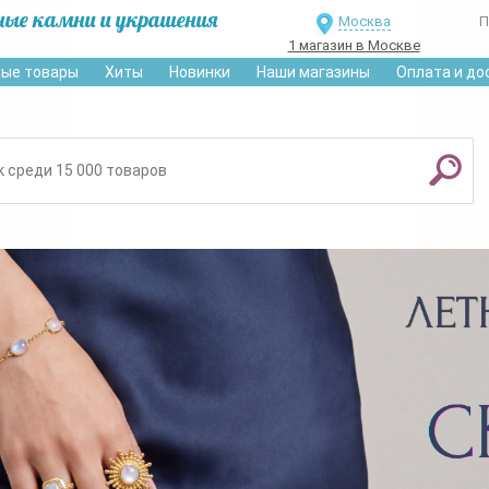
ные камни и украшения
Москва
П
1 магазин в Москве
ые товары
Хиты
Новинки
Наши магазины
Оплата и до