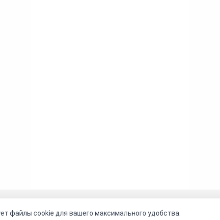
оговор-оферта
О нас
Наши магазины
Отзывы покупателе
ет файлы cookie для вашего максимального удобства.
Видео о камнях
СОУТ
Телеграм
Max
ВКонтакте