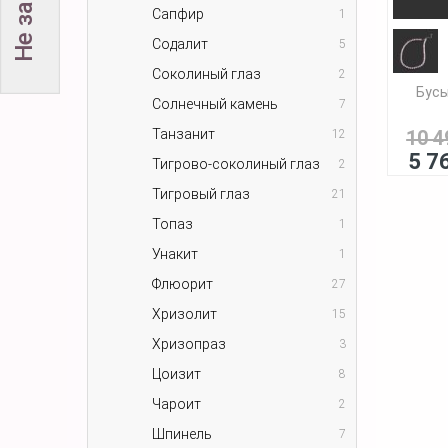
Сапфир
1
Содалит
5
Соколиный глаз
2
Бусы
Солнечный камень
7
Танзанит
10 4
12
5 7
Тигрово-соколиный глаз
2
Тигровый глаз
21
Топаз
1
Унакит
1
Флюорит
27
Хризолит
15
Хризопраз
3
Цоизит
8
Чароит
2
Шпинель
7