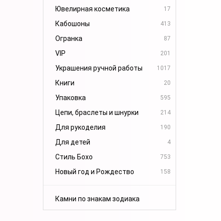
Ювелирная косметика
17
Кабошоны
413
Огранка
87
VIP
201
Украшения ручной работы
1017
Книги
20
Упаковка
595
Цепи, браслеты и шнурки
214
Для рукоделия
190
Для детей
4
Стиль Бохо
753
Новый год и Рождество
158
Камни по знакам зодиака