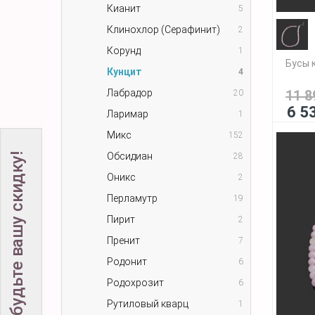
Кианит
5
Клинохлор (Серафинит)
2
Корунд
1
Бусы 
Кунцит
4
Лабрадор
11 8
20
6 5
Ларимар
1
Микс
152
Обсидиан
Не забудьте вашу скидку!
28
Оникс
2
Перламутр
19
Пирит
2
Пренит
7
Родонит
6
Родохрозит
6
Рутиловый кварц
1