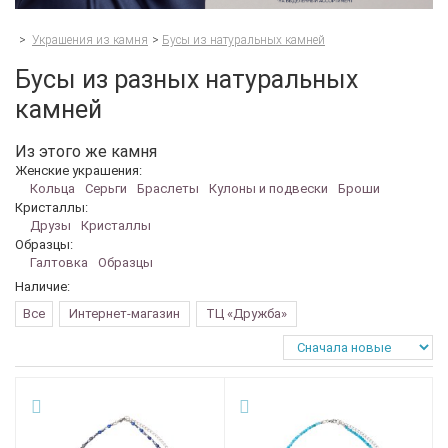
>
Украшения из камня
>
Бусы из натуральных камней
Бусы из разных натуральных
камней
Из этого же камня
Женские украшения:
Кольца
Серьги
Браслеты
Кулоны и подвески
Броши
Кристаллы:
Друзы
Кристаллы
Образцы:
Галтовка
Образцы
Наличие:
Все
Интернет-магазин
ТЦ «Дружба»