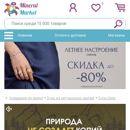
0
Новинки
Оплата и доставка
Магазины
>
Украшения из камня
>
Бусы из натуральных камней
>
Бусы Микс