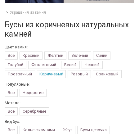
>
Украшения из камня
Бусы из коричневых натуральных
камней
Цвет камня:
Все
Красный
Желтый
Зеленый
Синий
Голубой
Фиолетовый
Белый
Черный
Прозрачный
Коричневый
Розовый
Оранжевый
Популярные:
Все
Недорогие
Металл:
Все
Серебряные
Вид бус:
Все
Колье с камнями
Жгут
Бусы-цепочка